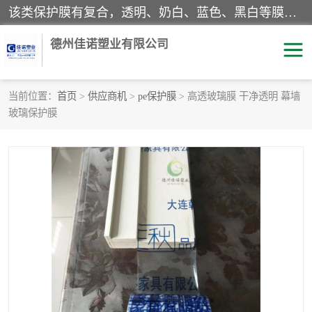
该类保护膜有复合，透明、奶白、蓝色、黑白等膜型。特高粘，高粘，中高粘，中粘，中低粘，低粘等。对于不同的粘力要求有相应的产品相适配。无胶渍残留污染。在较宽的收卷幅度下平整无皱纹，收卷长度大，利于机械化及自动化施工粘贴。为您的产品提供的表面保护解决方案。 产品广泛适用于：铝材、不锈钢、金属、塑料、电子、家电、家具、玻璃、化工材料、装饰材料等。
德州佳诺塑业有限公司
当前位置：
首页
>
供应商机
>
pe保护膜
> 高透玻璃膜 干净透明 幕墙
玻璃保护膜
pe保护膜
包装膜
地毯保护膜
家具保护膜
拉伸缠绕膜
透明保护膜
黑白保护膜
乳白保护膜
明蓝保护膜
纯黑保护膜
印字保护膜
彩钢板保护膜