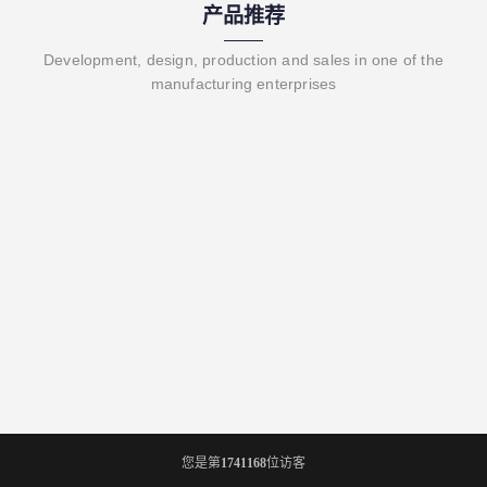
产品推荐
Development, design, production and sales in one of the
manufacturing enterprises
您是第
1741168
位访客