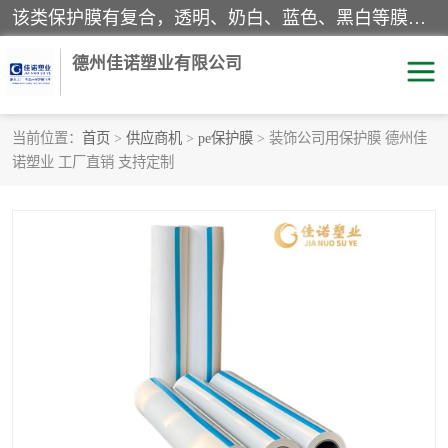
该类保护膜有复合，透明、奶白、蓝色、黑白等膜型。特高粘，高粘，中高粘，中粘，中低粘，低粘等。对于不同的粘力要求有相应的产品相适配。无胶渍残留污染。在较宽的收卷幅度下平整无皱纹，收卷长度大，利于机械化及自动化施工粘贴。为您的产品提供的表面保护解决方案。 产品广泛适用于：铝材、不锈钢、金属、塑料、电子、家电、家具、玻璃、化工材料、装饰材料等。
德州佳诺塑业有限公司
当前位置：
首页
>
供应商机
>
pe保护膜
> 装饰公司用保护膜 德州佳
诺塑业 工厂直销 支持定制
pe保护膜
包装膜
地毯保护膜
家具保护膜
拉伸缠绕膜
透明保护膜
黑白保护膜
乳白保护膜
明蓝保护膜
纯黑保护膜
印字保护膜
彩钢板保护膜