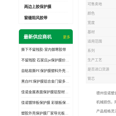
可售卖地
两边上胶保护膜
颜色
窗缝阻风胶带
宽度
基材
最新供应商机
更多
适用范围
撕下不留残胶-室内御寒胶带
系列
生产工艺
不留残胶 石家庄pe保护膜价格 塑料薄膜
是否进口货源
自粘易撕PE保护膜塑料外壳导光板亚克力板膜操作方便
管芯
黑白PE保护膜铝合金门窗多种颜色支持定制生产
佳诺金属表面保护膜铝型材保护膜不留残胶铝合金窗框保护胶带
德州佳诺塑
机械损伤，
佳诺镀锌板保护膜 彩钢板保护pe保护膜
产品规格灵
塑胶外壳保护膜厂家导光板保护膜 铝单板保护膜胶带易撕不留胶