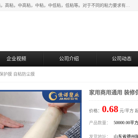
该类保护膜有复合，透明、奶白、蓝色、黑白等膜型。特高粘，高粘，中高粘，中粘，中低粘，低粘等。对于不同的粘力要求有相应的产品相适配。无胶渍残留污染。在较宽的收卷幅度下平整无皱纹，收卷长度大，利于机械化及自动化施工粘贴。为您的产品提供的表面保护解决方案。 产品广泛适用于：铝材、不锈钢、金属、塑料、电子、家电、家具、玻璃、化工材料、装饰材料等。
企业视频
公司介绍
公司动态
修保护膜 自粘防尘膜
家用商用通用 装修
0.68
价格：
元/平方 
产品数量：
50000.00平
发货地址：
山东省德州