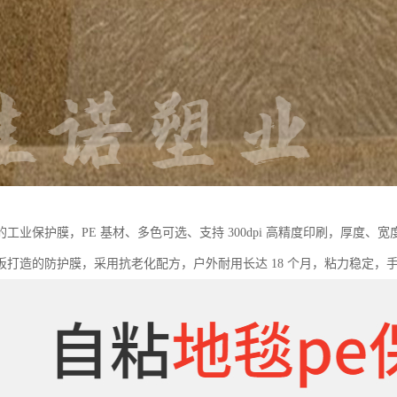
的工业保护膜，PE 基材、多色可选、支持 300dpi 高精度印刷，厚度
板打造的防护膜，采用抗老化配方，户外耐用长达 18 个月，粘力稳定，