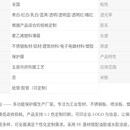
全国
粘性
黑白/红白/乳白/蓝黑/透明/透明蓝/透明红/橘红色等 随意选择
透光率
根据产品适合的规格定制
胶系
聚乙烯塑料薄膜
长度
不锈钢板材/铝材/建筑材料/电子电器材料/塑胶板材/门类石类/无尘车间除尘保护膜、除尘滚筒等净化材料
厚度
保护膜
产品特性
五层共挤吹膜工艺
应用范围
否
米数
纸管/胶管（可定制）
业 —— 多功能保护膜生产厂家。专注为工业型材、不锈钢板、喷涂板、
降低返修损耗。产品支持 1-2 色定制印刷，可印企业 LOGO 与信息，
活多样，可全面满足个性化定制需求。采用 PE 基材搭配油胶或水胶涂