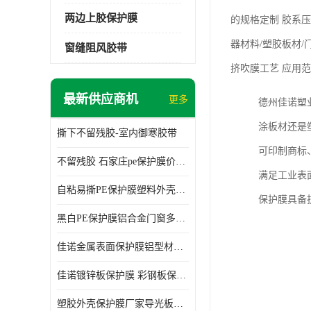
两边上胶保护膜
的规格定制
胶系
压
器材料/塑胶板材
窗缝阻风胶带
挤吹膜工艺
应用范
最新供应商机
更多
德州佳诺塑
涂板材还是
撕下不留残胶-室内御寒胶带
可印制商标
不留残胶 石家庄pe保护膜价格 塑料薄膜
满足工业表
自粘易撕PE保护膜塑料外壳导光板亚克力板膜操作方便
保护膜具备
黑白PE保护膜铝合金门窗多种颜色支持定制生产
佳诺金属表面保护膜铝型材保护膜不留残胶铝合金窗框保护胶带
佳诺镀锌板保护膜 彩钢板保护pe保护膜
塑胶外壳保护膜厂家导光板保护膜 铝单板保护膜胶带易撕不留胶