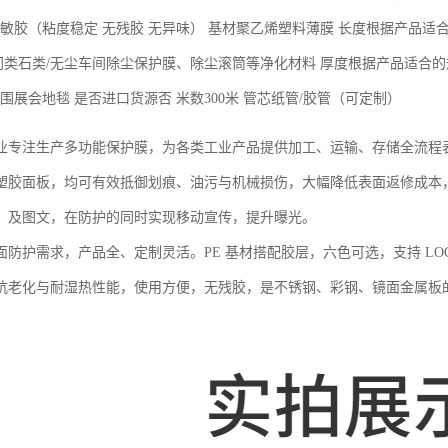
敏胶（粘度稳定 无残胶 无异味）
基材
聚乙烯塑料薄膜
长度
根据产品适
/门类石类/无尘车间除尘保护膜、除尘滚筒等净化材料
厚度
根据产品适合的
围
展会地毯
是否进口货源
否
米数
300米
管芯
纸管/胶管（可定制）
业专注生产多功能保护膜，为各类工业产品提供加工、运输、存储全流程
塑胶面板，均可有效抵御划痕、油污与机械损伤，大幅降低表面返修成本，助
、及图文，在防护的同时实现移动宣传，提升曝光。
面防护需求，产品全、定制灵活。PE 基材搭配胶层，六色可选，支持 LO
抗老化与耐湿热性能，使用方便，无残胶，是不锈钢、彩钢、镜面金属板