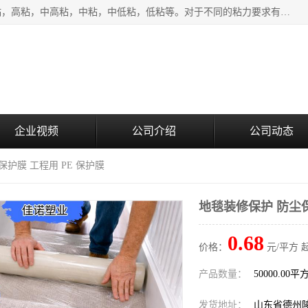
该类保护膜有复合，透明、奶白、蓝色、黑白等膜型。特高粘，高粘，中高粘，中粘，中低粘，低粘等。对于不同的粘力要求有相应的产品相适配。无胶渍残留污染。在较宽的收卷幅度下平整无皱纹，收卷长度大，利于机械化及自动化施工粘贴。为您的产品提供的表面保护解决方案。 产品广泛适用于：铝材、不锈钢、金属、塑料、电子、家电、家具、玻璃、化工材料、装饰材料等。
企业视频
公司介绍
公司动态
保护膜 工程用 PE 保护膜
地毯装修保护 防尘保
0.68
价格：
元/平方 
产品数量：
50000.00平
发货地址：
山东省德州