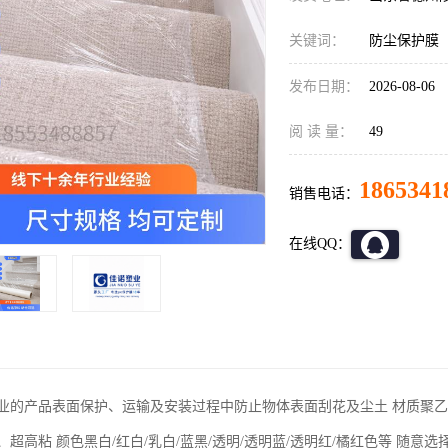
关键词：
防尘保护膜
发布日期：
2026-08-06
阅 读 量：
49
1865341
销售电话：
在线QQ：
业的产品表面保护、运输及安装过程中防止物体表面刮花及尘土
材质
聚乙
、超高粘
颜色
黑白/红白/乳白/蓝黑/透明/透明蓝/透明红/橘红色等 随意选