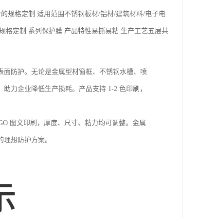
合的规格定制
适用范围
不锈钢板材/铝材/建筑材料/电子电
规格定制
系列
保护膜
产品特性
易撕易粘
生产工艺
五层共
表面防护。无论是金属型材窗框、不锈钢水槽、喷
力企业降低生产损耗。产品支持 1-2 色印刷，
GO 图文印刷，厚度、尺寸、粘力均可调整。金属
的理想防护方案。