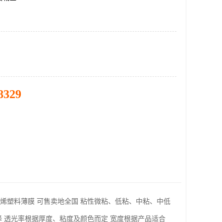
8329
烯塑料薄膜
可售卖地
全国
粘性
微粘、低粘、中粘、中低
择
透光率
根据厚度、粘度及颜色而定
宽度
根据产品适合