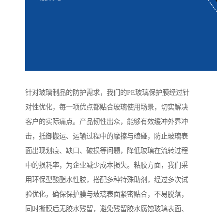
针对玻璃制品的防护需求，我们的PE玻璃保护膜经过针
对性优化，每一项优点都贴合玻璃使用场景，切实解决
客户的实际痛点。产品韧性出众，能够有效缓冲外界冲
击，抵御搬运、运输过程中的摩擦与磕碰，防止玻璃表
面出现划痕、缺口、破损等问题，降低玻璃在流转过程
中的损耗率，为企业减少成本损失。粘胶方面，我们采
用环保型酸酯水性胶，搭配多种特殊助剂，经过多次试
验优化，确保保护膜与玻璃表面紧密贴合，不易脱落，
同时撕膜后无胶水残留，避免残留胶水腐蚀玻璃表面、