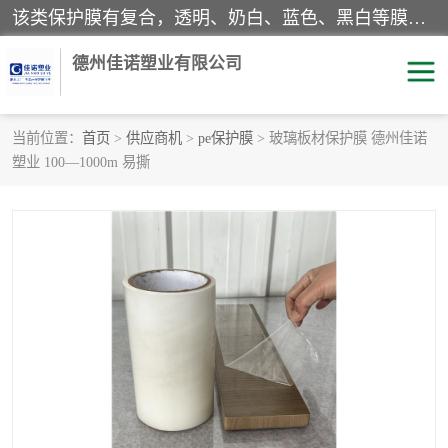
该类保护膜有复合，透明、奶白、蓝色、黑白等膜型。特高粘，高粘，中高粘，中粘，中低粘，低粘等。对于不同的粘力要求有相应的产品相适配。无胶渍残留污染。在较宽的收卷幅度下平整无皱纹，收卷长度大，利于机械化及自动化施工粘贴。为您的产品提供的表面保护解决方案。 产品广泛适用于：铝材、不锈钢、金属、塑料、电子、家电、家具、玻璃、化工材料、装饰材料等。
德州佳诺塑业有限公司
当前位置：
首页
>
供应商机
>
pe保护膜
> 玻璃板材保护膜 德州佳诺
塑业 100—1000m 易撕
pe保护膜
包装膜
地毯保护膜
家具保护膜
拉伸缠绕膜
透明保护膜
黑白保护膜
乳白保护膜
明蓝保护膜
纯黑保护膜
印字保护膜
彩钢板保护膜