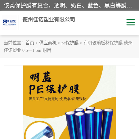
该类保护膜有复合，透明、奶白、蓝色、黑白等膜型。特高粘，高粘，中高粘，中粘，中低粘，低粘等。对于不同的粘力要求有相应的产品相适配。无胶渍残留污染。在较宽的收卷幅度下平整无皱纹，收卷长度大，利于机械化及自动化施工粘贴。为您的产品提供的表面保护解决方案。 产品广泛适用于：铝材、不锈钢、金属、塑料、电子、家电、家具、玻璃、化工材料、装饰材料等。
德州佳诺塑业有限公司
当前位置：
首页
>
供应商机
>
pe保护膜
> 有机玻璃板材保护膜 德州
佳诺塑业 0.5—1.5m 耐用
pe保护膜
包装膜
地毯保护膜
家具保护膜
拉伸缠绕膜
透明保护膜
黑白保护膜
乳白保护膜
明蓝保护膜
纯黑保护膜
印字保护膜
彩钢板保护膜