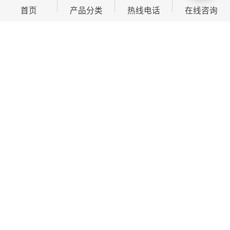
阅 读 量：
54
首页
产品分类
热线电话
在线咨询
产品描述
长度
100—1000m
宽度
0.5—1.5m
粘度
中粘
颜色
蓝色
生产地
山东德州
销售方式
工厂直销
作为专注PE保护膜生产的，我们始终以品质为根基，深
耕行业十余年，积累了丰富的生产经验与技术沉淀，致
力于为各类玻璃制品提供可靠的防护解决方案。我们坚
持选用全新料作为生产原材料，从源头杜绝回收料带来