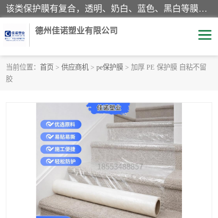
该类保护膜有复合，透明、奶白、蓝色、黑白等膜型。特高粘，高粘，中高粘，中粘，中低粘，低粘等。对于不同的粘力要求有相应的产品相适配。无胶渍残留污染。在较宽的收卷幅度下平整无皱纹，收卷长度大，利于机械化及自动化施工粘贴。为您的产品提供的表面保护解决方案。 产品广泛适用于：铝材、不锈钢、金属、塑料、电子、家电、家具、玻璃、化工材料、装饰材料等。
德州佳诺塑业有限公司
当前位置：
首页
>
供应商机
>
pe保护膜
> 加厚 PE 保护膜 自粘不留
胶
pe保护膜
包装膜
地毯保护膜
家具保护膜
拉伸缠绕膜
透明保护膜
黑白保护膜
乳白保护膜
明蓝保护膜
纯黑保护膜
印字保护膜
彩钢板保护膜