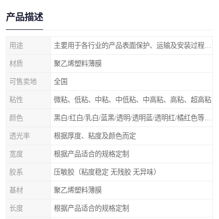
产品描述
用途
主要用于各行业的产品表面保护、运输及安装过程中防止物体表面刮花及尘土
材质
聚乙烯塑料薄膜
可售卖地
全国
粘性
微粘、低粘、中粘、中低粘、中高粘、高粘、超高粘
颜色
黑白/红白/乳白/蓝黑/透明/透明蓝/透明红/橘红色等 随意选择
透光率
根据厚度、粘度及颜色而定
宽度
根据产品适合的规格定制
胶系
压敏胶（粘度稳定 无残胶 无异味）
基材
聚乙烯塑料薄膜
长度
根据产品适合的规格定制