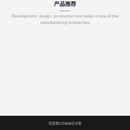
产品推荐
Development, design, production and sales in one of the
manufacturing enterprises
您是第
1755636
位访客