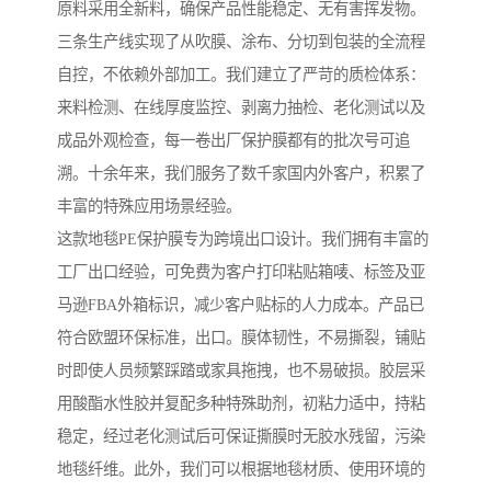
原料采用全新料，确保产品性能稳定、无有害挥发物。
三条生产线实现了从吹膜、涂布、分切到包装的全流程
自控，不依赖外部加工。我们建立了严苛的质检体系：
来料检测、在线厚度监控、剥离力抽检、老化测试以及
成品外观检查，每一卷出厂保护膜都有的批次号可追
溯。十余年来，我们服务了数千家国内外客户，积累了
丰富的特殊应用场景经验。
这款地毯PE保护膜专为跨境出口设计。我们拥有丰富的
工厂出口经验，可免费为客户打印粘贴箱唛、标签及亚
马逊FBA外箱标识，减少客户贴标的人力成本。产品已
符合欧盟环保标准，出口。膜体韧性，不易撕裂，铺贴
时即使人员频繁踩踏或家具拖拽，也不易破损。胶层采
用酸酯水性胶并复配多种特殊助剂，初粘力适中，持粘
稳定，经过老化测试后可保证撕膜时无胶水残留，污染
地毯纤维。此外，我们可以根据地毯材质、使用环境的