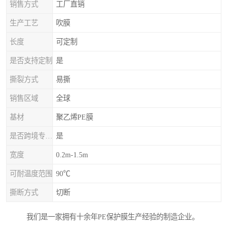
销售方式
工厂直销
生产工艺
吹膜
长度
可定制
是否支持定制
是
撕裂方式
易撕
销售区域
全球
基材
聚乙烯PE膜
是否跨境专供货源
是
宽度
0.2m-1.5m
可耐温度范围
90℃
撕断方式
切断
我们是一家拥有十余年PE保护膜生产经验的制造企业。