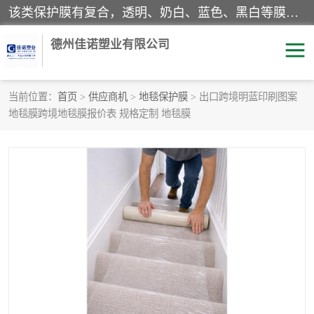
该类保护膜有复合，透明、奶白、蓝色、黑白等膜型。特高粘，高粘，中高粘，中粘，中低粘，低粘等。对于不同的粘力要求有相应的产品相适配。无胶渍残留污染。在较宽的收卷幅度下平整无皱纹，收卷长度大，利于机械化及自动化施工粘贴。为您的产品提供的表面保护解决方案。 产品广泛适用于：铝材、不锈钢、金属、塑料、电子、家电、家具、玻璃、化工材料、装饰材料等。
德州佳诺塑业有限公司
当前位置：
首页
>
供应商机
>
地毯保护膜
> 出口跨境明蓝印刷图案
地毯膜跨境地毯膜报价表 规格定制 地毯膜
pe保护膜
包装膜
地毯保护膜
家具保护膜
拉伸缠绕膜
透明保护膜
黑白保护膜
乳白保护膜
明蓝保护膜
纯黑保护膜
印字保护膜
彩钢板保护膜