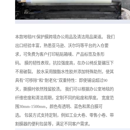
本款地毯PE保护膜跨境办公用品及清洁用品渠道。 我们
出口经验丰富，熟悉亚马逊、沃尔玛等平台的入仓要
求，可免费为客户打印粘贴箱唛、产品标签及条形
码。 膜的韧性表现，抗拉强度高，在办公椅反复碾压下
不易破裂。 胶水采用酸酯水性胶并添加特殊助剂，使其
具有“可移除”和“耐老化”双重特性：即使铺设超过90
天，撕膜时依然残留胶渍。 我们可以根据办公室地毯的
纤维密度和清洁周期，定制不同的粘度和厚度。 宽度范
围30mm-1500mm，颜色有透明、蓝色和黑白膜可
选。 包装方式支持定制，例如工业大卷、零售小卷、带
割膜器的便利包装等，满足不同客户需求。