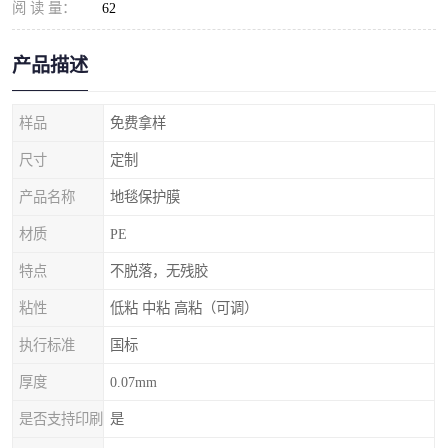
阅 读 量：
62
产品描述
样品
免费拿样
尺寸
定制
产品名称
地毯保护膜
材质
PE
特点
不脱落，无残胶
粘性
低粘 中粘 高粘（可调）
执行标准
国标
厚度
0.07mm
是否支持印刷
是