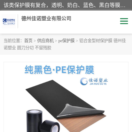
该类保护膜有复合，透明、奶白、蓝色、黑白等膜型。特高粘，高粘，中高粘，中粘，中低粘，低粘等。对于不同的粘力要求有相应的产品相适配。无胶渍残留污染。在较宽的收卷幅度下平整无皱纹，收卷长度大，利于机械化及自动化施工粘贴。为您的产品提供的表面保护解决方案。 产品广泛适用于：铝材、不锈钢、金属、塑料、电子、家电、家具、玻璃、化工材料、装饰材料等。
德州佳诺塑业有限公司
当前位置：
首页
>
供应商机
>
pe保护膜
> 铝合金型材保护膜 德州佳
诺塑业 圆刀分切 不留残胶
pe保护膜
包装膜
地毯保护膜
家具保护膜
拉伸缠绕膜
透明保护膜
黑白保护膜
乳白保护膜
明蓝保护膜
纯黑保护膜
印字保护膜
彩钢板保护膜