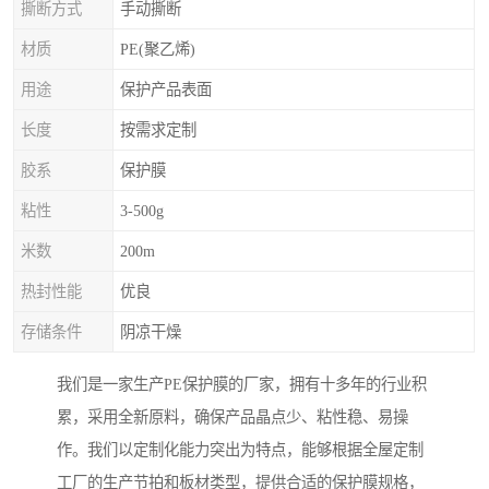
撕断方式
手动撕断
材质
PE(聚乙烯)
用途
保护产品表面
长度
按需求定制
胶系
保护膜
粘性
3-500g
米数
200m
热封性能
优良
存储条件
阴凉干燥
我们是一家生产PE保护膜的厂家，拥有十多年的行业积
累，采用全新原料，确保产品晶点少、粘性稳、易操
作。我们以定制化能力突出为特点，能够根据全屋定制
工厂的生产节拍和板材类型，提供合适的保护膜规格，