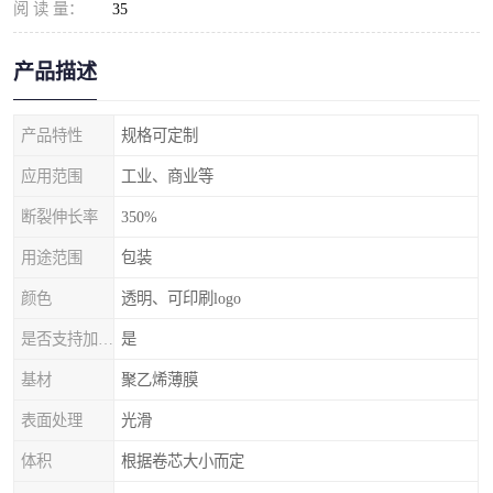
阅 读 量：
35
产品描述
产品特性
规格可定制
应用范围
工业、商业等
断裂伸长率
350%
用途范围
包装
颜色
透明、可印刷logo
是否支持加工定制
是
基材
聚乙烯薄膜
表面处理
光滑
体积
根据卷芯大小而定