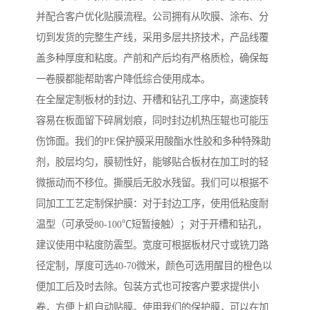
并配合客户优化贴膜流程。公司拥有从吹膜、涂布、分
切到发货的完整生产线，采用多层共挤技术，产品线覆
盖多种厚度和粘度。产前和产后均有严格质检，确保每
一卷膜都能帮助客户降低综合使用成本。
在全屋定制板材的封边、开槽和钻孔工序中，高速旋转
容易在板面留下碎屑划痕，同时封边机热压辊也可能压
伤饰面。我们的PE保护膜采用酸酯水性胶和多种特殊助
剂，胶层均匀，膜韧性好，能够贴合板材在加工时的轻
微振动而不移位。撕膜后无胶水残留。我们可以根据不
同加工工艺定制保护膜：对于封边工序，使用低粘度耐
温型（可承受80-100℃短暂接触）；对于开槽和钻孔，
建议使用中粘度防震型。宽度可根据板材尺寸或铣刀路
径定制，厚度可选40-70微米，颜色可选用醒目的橙色以
便加工后及时去除。包装方式也可按客户要求提供小
卷，方便上机自动贴膜。使用我们的保护膜，可以在加