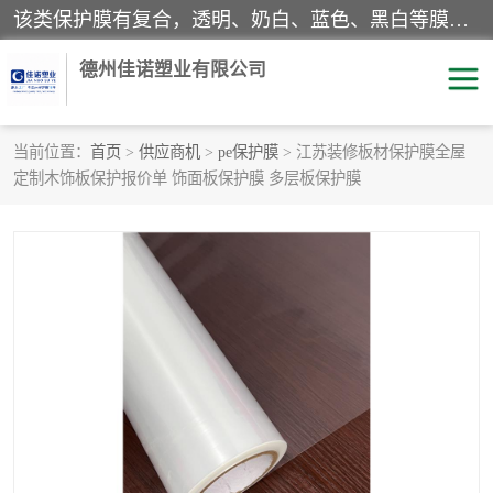
该类保护膜有复合，透明、奶白、蓝色、黑白等膜型。特高粘，高粘，中高粘，中粘，中低粘，低粘等。对于不同的粘力要求有相应的产品相适配。无胶渍残留污染。在较宽的收卷幅度下平整无皱纹，收卷长度大，利于机械化及自动化施工粘贴。为您的产品提供的表面保护解决方案。 产品广泛适用于：铝材、不锈钢、金属、塑料、电子、家电、家具、玻璃、化工材料、装饰材料等。
德州佳诺塑业有限公司
当前位置：
首页
>
供应商机
>
pe保护膜
> 江苏装修板材保护膜全屋
定制木饰板保护报价单 饰面板保护膜 多层板保护膜
pe保护膜
包装膜
地毯保护膜
家具保护膜
拉伸缠绕膜
透明保护膜
黑白保护膜
乳白保护膜
明蓝保护膜
纯黑保护膜
印字保护膜
彩钢板保护膜