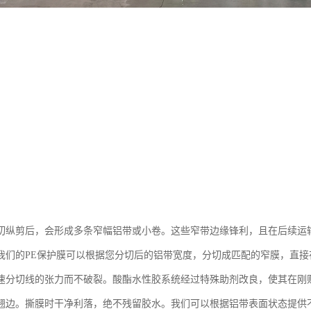
切纵剪后，会形成多条窄幅铝带或小卷。这些窄带边缘锋利，且在后续运
我们的PE保护膜可以根据您分切后的铝带宽度，分切成匹配的窄膜，直
速分切线的张力而不破裂。酸酯水性胶系统经过特殊助剂改良，使其在刚
翘边。撕膜时干净利落，绝不残留胶水。我们可以根据铝带表面状态提供