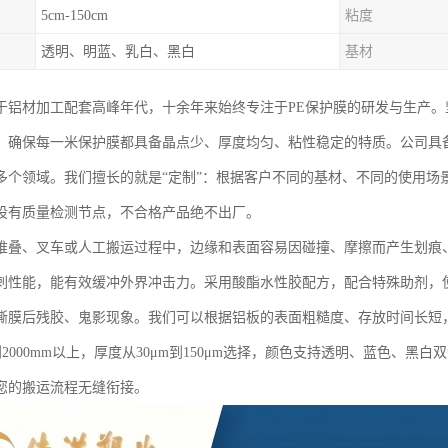
5cm-150cm
粘度
透明、明蓝、乳白、黑白
基材
于铝材加工配套高峰年代，十余年来始终专注于PE保护膜的研发与生产
，确保每一米保护膜都具备晶点少、厚度均匀、粘性稳定的特质。公司具
多个领域。我们擅长的就是“定制”：根据客户不同的基材、不同的使用场
设有质量检测节点，不合格产品绝不出厂。
堆叠、叉车或人工搬运过程中，边缘和表面容易因碰撞、摩擦而产生划痕
刺性能，能有效缓冲外界冲击力。采用酸酯水性胶配方，配合特殊助剂，
撕膜后残胶、鬼影现象。我们可以根据铝板的表面粗糙度、存放时间长短
到2000mm以上，厚度从30μm到150μm选择，颜色支持透明、蓝色、
您的搬运流程无缝衔接。