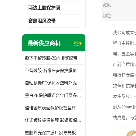
宽度
两边上胶保护膜
颜色
窗缝阻风胶带
我公司成立
最新供应商机
程自主控制
更多
电、五金等
撕下不留残胶-室内御寒胶带
产前产后均
不留残胶 石家庄pe保护膜价格 塑料薄膜
铝板在仓库
自粘易撕PE保护膜塑料外壳导光板亚克力板膜操作方便
拉伸和抗穿
黑白PE保护膜铝合金门窗多种颜色支持定制生产
发生反应，
到从20mm
佳诺金属表面保护膜铝型材保护膜不留残胶铝合金窗框保护胶带
或成卷，与
佳诺镀锌板保护膜 彩钢板保护pe保护膜
塑胶外壳保护膜厂家导光板保护膜 铝单板保护膜胶带易撕不留胶