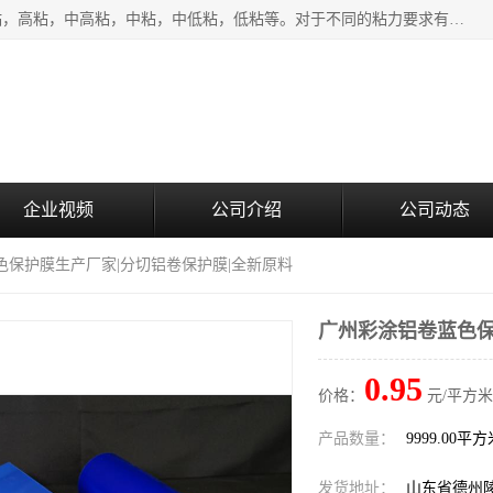
该类保护膜有复合，透明、奶白、蓝色、黑白等膜型。特高粘，高粘，中高粘，中粘，中低粘，低粘等。对于不同的粘力要求有相应的产品相适配。无胶渍残留污染。在较宽的收卷幅度下平整无皱纹，收卷长度大，利于机械化及自动化施工粘贴。为您的产品提供的表面保护解决方案。 产品广泛适用于：铝材、不锈钢、金属、塑料、电子、家电、家具、玻璃、化工材料、装饰材料等。
企业视频
公司介绍
公司动态
色保护膜生产厂家|分切铝卷保护膜|全新原料
广州彩涂铝卷蓝色保
0.95
价格：
元/平方米
产品数量：
9999.00平
发货地址：
山东省德州