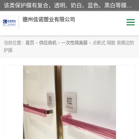
该类保护膜有复合，透明、奶白、蓝色、黑白等膜型。特高粘，高粘，中高粘，中粘，中低粘，低粘等。对于不同的粘力要求有相应的产品相适配。无胶渍残留污染。在较宽的收卷幅度下平整无皱纹，收卷长度大，利于机械化及自动化施工粘贴。为您的产品提供的表面保护解决方案。 产品广泛适用于：铝材、不锈钢、金属、塑料、电子、家电、家具、玻璃、化工材料、装饰材料等。
德州佳诺塑业有限公司
当前位置：
首页
>
供应商机
>
一次性隔离膜
> 点断式 隔脏 易撕边防
护膜
pe保护膜
包装膜
地毯保护膜
家具保护膜
拉伸缠绕膜
透明保护膜
黑白保护膜
乳白保护膜
明蓝保护膜
纯黑保护膜
印字保护膜
彩钢板保护膜