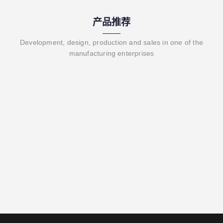
产品推荐
Development, design, production and sales in one of the
manufacturing enterprises