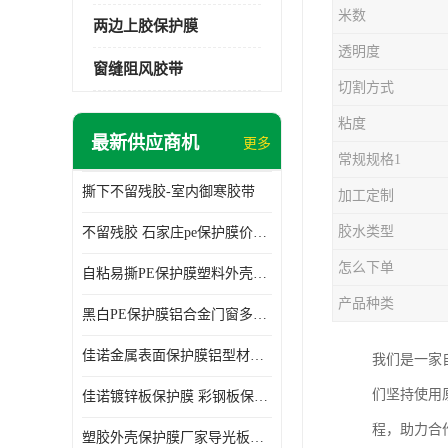
米数
两边上胶保护膜
透明度
窗缝阻风胶带
切割方式
粘度
最新供应商机
更多
常规规格1
撕下不留残胶-室内御寒胶带
加工定制
胶水类型
不留残胶 石家庄pe保护膜价格 塑料薄膜
怎么下单
自粘易撕PE保护膜塑料外壳导光板亚克力板膜操作方便
产品种类
黑白PE保护膜铝合金门窗多种颜色支持定制生产
佳诺金属表面保护膜铝型材保护膜不留残胶铝合金窗框保护胶带
我们是一家
们坚持使用
佳诺镀锌板保护膜 彩钢板保护pe保护膜
程，助力合
塑胶外壳保护膜厂家导光板保护膜 铝单板保护膜胶带易撕不留胶