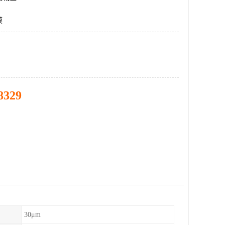
膜
8329
30μm