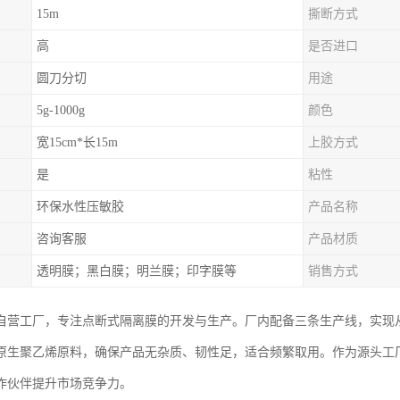
15m
撕断方式
高
是否进口
圆刀分切
用途
5g-1000g
颜色
宽15cm*长15m
上胶方式
是
粘性
环保水性压敏胶
产品名称
咨询客服
产品材质
透明膜；黑白膜；明兰膜；印字膜等
销售方式
自营工厂，专注点断式隔离膜的开发与生产。厂内配备三条生产线，实现
原生聚乙烯原料，确保产品无杂质、韧性足，适合频繁取用。作为源头工
作伙伴提升市场竞争力。