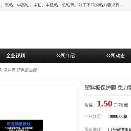
该类保护膜有复合，透明、奶白、蓝色、黑白等膜型。特高粘，高粘，中高粘，中粘，中低粘，低粘等。对于不同的粘力要求有相应的产品相适配。无胶渍残留污染。在较宽的收卷幅度下平整无皱纹，收卷长度大，利于机械化及自动化施工粘贴。为您的产品提供的表面保护解决方案。 产品广泛适用于：铝材、不锈钢、金属、塑料、电子、家电、家具、玻璃、化工材料、装饰材料等。
企业视频
公司介绍
公司动态
刀割保护膜 蓝色断点膜
塑料板保护膜 免刀
1.50
价格：
元/箱 起
产品数量：
10000.00箱
发货地址：
山东省德州