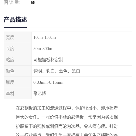
阅 读 量：
68
产品描述
宽度
10cm-150cm
长度
50m-800m
粘度
可根据板材定制
颜色
透明、乳白、蓝色、黑白
厚度
0.03mm-0.15mm
基材
聚乙烯
在彩钢板的加工和流通过程中，保护膜虽小，却承担着
巨大的责任。一张价值不菲的彩涂板，常常因为劣质保
护膜留下的残胶或划痕而沦为次品，令人痛心疾。针对
这一行业痛点，我们作为一家拥有十余年生产经验的PE