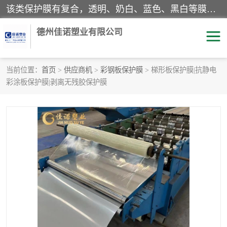
该类保护膜有复合，透明、奶白、蓝色、黑白等膜型。特高粘，高粘，中高粘，中粘，中低粘，低粘等。对于不同的粘力要求有相应的产品相适配。无胶渍残留污染。在较宽的收卷幅度下平整无皱纹，收卷长度大，利于机械化及自动化施工粘贴。为您的产品提供的表面保护解决方案。 产品广泛适用于：铝材、不锈钢、金属、塑料、电子、家电、家具、玻璃、化工材料、装饰材料等。
德州佳诺塑业有限公司
当前位置：
首页
>
供应商机
>
彩钢板保护膜
> 梯形板保护膜|抗静电
彩涂板保护膜|剥离无残胶保护膜
pe保护膜
包装膜
地毯保护膜
家具保护膜
拉伸缠绕膜
透明保护膜
黑白保护膜
乳白保护膜
明蓝保护膜
纯黑保护膜
印字保护膜
彩钢板保护膜