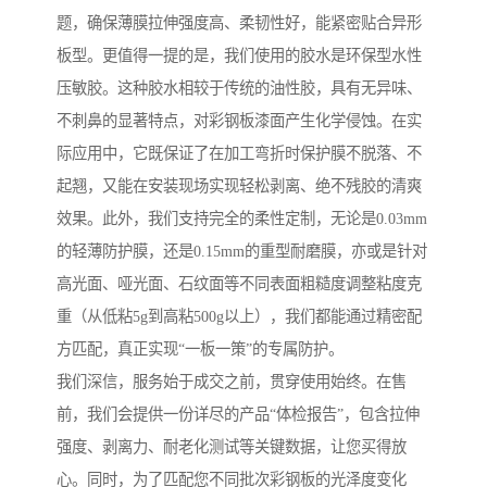
题，确保薄膜拉伸强度高、柔韧性好，能紧密贴合异形
板型。更值得一提的是，我们使用的胶水是环保型水性
压敏胶。这种胶水相较于传统的油性胶，具有无异味、
不刺鼻的显著特点，对彩钢板漆面产生化学侵蚀。在实
际应用中，它既保证了在加工弯折时保护膜不脱落、不
起翘，又能在安装现场实现轻松剥离、绝不残胶的清爽
效果。此外，我们支持完全的柔性定制，无论是0.03mm
的轻薄防护膜，还是0.15mm的重型耐磨膜，亦或是针对
高光面、哑光面、石纹面等不同表面粗糙度调整粘度克
重（从低粘5g到高粘500g以上），我们都能通过精密配
方匹配，真正实现“一板一策”的专属防护。
我们深信，服务始于成交之前，贯穿使用始终。在售
前，我们会提供一份详尽的产品“体检报告”，包含拉伸
强度、剥离力、耐老化测试等关键数据，让您买得放
心。同时，为了匹配您不同批次彩钢板的光泽度变化