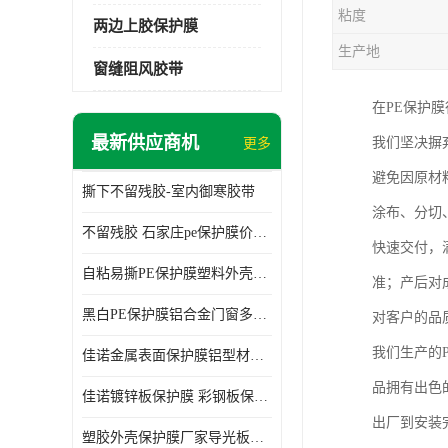
粘度
两边上胶保护膜
生产地
窗缝阻风胶带
在PE保护
最新供应商机
我们坚决摒
更多
避免因原材
撕下不留残胶-室内御寒胶带
涂布、分切
不留残胶 石家庄pe保护膜价格 塑料薄膜
快速交付，
自粘易撕PE保护膜塑料外壳导光板亚克力板膜操作方便
准；产后对
黑白PE保护膜铝合金门窗多种颜色支持定制生产
对客户的品
我们生产的
佳诺金属表面保护膜铝型材保护膜不留残胶铝合金窗框保护胶带
品拥有出色
佳诺镀锌板保护膜 彩钢板保护pe保护膜
出厂到安装
塑胶外壳保护膜厂家导光板保护膜 铝单板保护膜胶带易撕不留胶