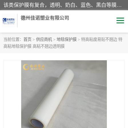
该类保护膜有复合，透明、奶白、蓝色、黑白等膜型。特高粘，高粘，中高粘，中粘，中低粘，低粘等。对于不同的粘力要求有相应的产品相适配。无胶渍残留污染。在较宽的收卷幅度下平整无皱纹，收卷长度大，利于机械化及自动化施工粘贴。为您的产品提供的表面保护解决方案。 产品广泛适用于：铝材、不锈钢、金属、塑料、电子、家电、家具、玻璃、化工材料、装饰材料等。
德州佳诺塑业有限公司
当前位置：
首页
>
供应商机
>
地毯保护膜
> 特高粘度易贴不翘边 特
高粘地毯保护膜 高粘不翘边透明膜
pe保护膜
包装膜
地毯保护膜
家具保护膜
拉伸缠绕膜
透明保护膜
黑白保护膜
乳白保护膜
明蓝保护膜
纯黑保护膜
印字保护膜
彩钢板保护膜