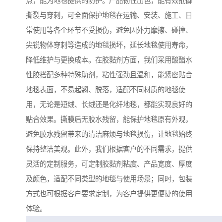
点，能为地毯提供的防护。产品韧性出色，能有效抵御
撕裂与穿刺，可全面保护地毯在运输、安装、施工、日
常使用等各个环节不受损伤，避免因外力摩擦、碰撞、
尖锐物体穿刺等造成的地毯损坏，延长地毯使用寿命，
降低维护与更换成本。在胶黏剂方面，我们采用酸酯水
性胶搭配多种特殊助剂，粘性强劲且温和，能紧密贴合
地毯表面，不易起翘、脱落，适配不同材质的地毯使
用，无论是短绒、长绒还是化纤地毯，都能实现良好的
贴合效果。撕膜后无胶水残留，能保护地毯原有外观，
避免胶水残留带来的清洁麻烦与地毯损伤，让地毯始终
保持整洁美观。此外，我们根据客户的不同需求，提供
灵活的定制服务，可定制胶黏剂粘度、产品宽度、厚度
及颜色，适配不同类型的地毯与使用场景；同时，包装
方式也可根据客户要求定制，为客户提供更便捷的使用
体验。