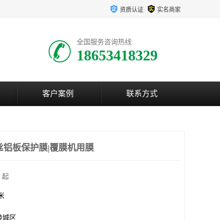
资质认证
实名商家
全国服务咨询热线:
18653418329
客户案例
联系方式
丝铝板保护膜|覆膜机用膜
 起
方米
陵城区