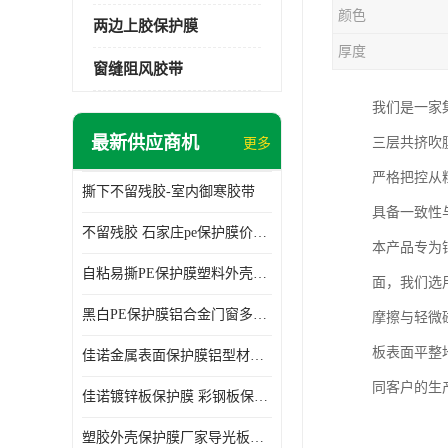
颜色
两边上胶保护膜
厚度
窗缝阻风胶带
我们是一家
最新供应商机
三层共挤吹
更多
严格把控从
撕下不留残胶-室内御寒胶带
具备一致性
不留残胶 石家庄pe保护膜价格 塑料薄膜
本产品专为
自粘易撕PE保护膜塑料外壳导光板亚克力板膜操作方便
面，我们选
黑白PE保护膜铝合金门窗多种颜色支持定制生产
摩擦与轻微
板表面平整
佳诺金属表面保护膜铝型材保护膜不留残胶铝合金窗框保护胶带
同客户的生
佳诺镀锌板保护膜 彩钢板保护pe保护膜
塑胶外壳保护膜厂家导光板保护膜 铝单板保护膜胶带易撕不留胶