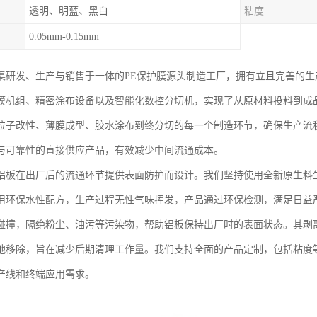
透明、明蓝、黑白
粘度
0.05mm-0.15mm
集研发、生产与销售于一体的PE保护膜源头制造工厂，拥有立且完善的
膜机组、精密涂布设备以及智能化数控分切机，实现了从原材料投料到成
粒子改性、薄膜成型、胶水涂布到终分切的每一个制造环节，确保生产流
与可靠性的直接供应产品，有效减少中间流通成本。
铝板在出厂后的流通环节提供表面防护而设计。我们坚持使用全新原生料
用环保水性配方，生产过程无性气味挥发，产品通过环保检测，满足日益
碰撞，隔绝粉尘、油污等污染物，帮助铝板保持出厂时的表面状态。其剥
地移除，旨在减少后期清理工作量。我们支持全面的产品定制，包括粘度
产线和终端应用需求。