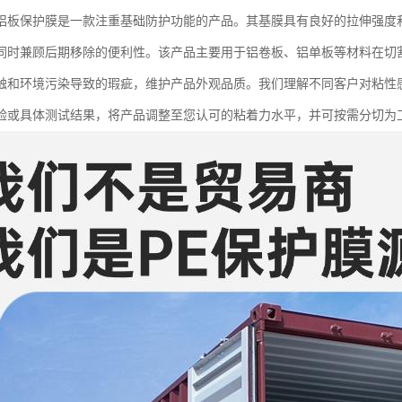
铝板保护膜是一款注重基础防护功能的产品。其基膜具有良好的拉伸强度
同时兼顾后期移除的便利性。该产品主要用于铝卷板、铝单板等材料在切
触和环境污染导致的瑕疵，维护产品外观品质。我们理解不同客户对粘性
验或具体测试结果，将产品调整至您认可的粘着力水平，并可按需分切为