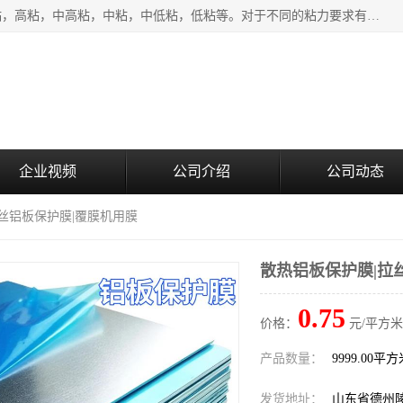
该类保护膜有复合，透明、奶白、蓝色、黑白等膜型。特高粘，高粘，中高粘，中粘，中低粘，低粘等。对于不同的粘力要求有相应的产品相适配。无胶渍残留污染。在较宽的收卷幅度下平整无皱纹，收卷长度大，利于机械化及自动化施工粘贴。为您的产品提供的表面保护解决方案。 产品广泛适用于：铝材、不锈钢、金属、塑料、电子、家电、家具、玻璃、化工材料、装饰材料等。
企业视频
公司介绍
公司动态
拉丝铝板保护膜|覆膜机用膜
散热铝板保护膜|拉
0.75
价格：
元/平方米
产品数量：
9999.00平
发货地址：
山东省德州