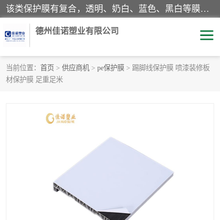
该类保护膜有复合，透明、奶白、蓝色、黑白等膜型。特高粘，高粘，中高粘，中粘，中低粘，低粘等。对于不同的粘力要求有相应的产品相适配。无胶渍残留污染。在较宽的收卷幅度下平整无皱纹，收卷长度大，利于机械化及自动化施工粘贴。为您的产品提供的表面保护解决方案。 产品广泛适用于：铝材、不锈钢、金属、塑料、电子、家电、家具、玻璃、化工材料、装饰材料等。
德州佳诺塑业有限公司
当前位置：
首页
>
供应商机
>
pe保护膜
> 踢脚线保护膜 喷漆装修板
材保护膜 足重足米
pe保护膜
包装膜
地毯保护膜
家具保护膜
拉伸缠绕膜
透明保护膜
黑白保护膜
乳白保护膜
明蓝保护膜
纯黑保护膜
印字保护膜
彩钢板保护膜