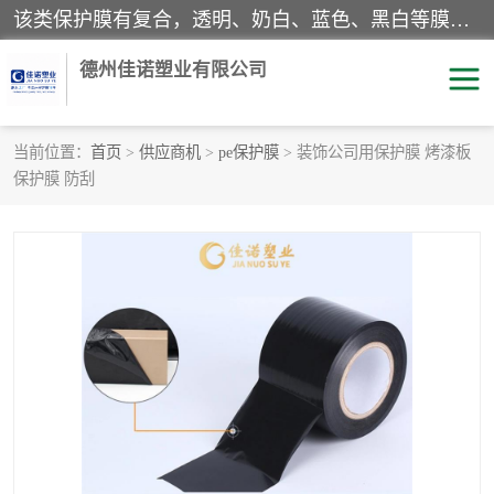
该类保护膜有复合，透明、奶白、蓝色、黑白等膜型。特高粘，高粘，中高粘，中粘，中低粘，低粘等。对于不同的粘力要求有相应的产品相适配。无胶渍残留污染。在较宽的收卷幅度下平整无皱纹，收卷长度大，利于机械化及自动化施工粘贴。为您的产品提供的表面保护解决方案。 产品广泛适用于：铝材、不锈钢、金属、塑料、电子、家电、家具、玻璃、化工材料、装饰材料等。
德州佳诺塑业有限公司
当前位置：
首页
>
供应商机
>
pe保护膜
> 装饰公司用保护膜 烤漆板
保护膜 防刮
pe保护膜
包装膜
地毯保护膜
家具保护膜
拉伸缠绕膜
透明保护膜
黑白保护膜
乳白保护膜
明蓝保护膜
纯黑保护膜
印字保护膜
彩钢板保护膜