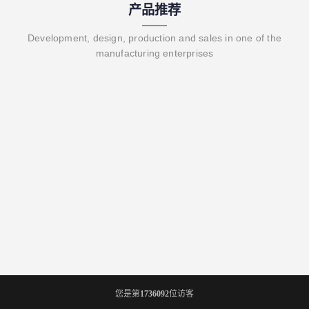
产品推荐
Development, design, production and sales in one of the
manufacturing enterprises
您是第
1736092
位访客