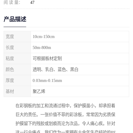
阅 读 量：
47
产品描述
宽度
10cm-150cm
长度
50m-800m
粘度
可根据板材定制
颜色
透明、乳白、蓝色、黑白
厚度
0.03mm-0.15mm
基材
聚乙烯
在彩钢板的加工和流通过程中，保护膜虽小，却承担着
巨大的责任。一张价值不菲的彩涂板，常常因为劣质保
护膜留下的残胶或划痕而沦为次品，令人痛心疾。针对
这一行业痛点，我们作为一家拥有十余年生产经验的PE