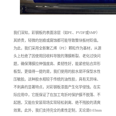
我们深知，彩钢板的表面涂层（如PE、PVDF或SMP）
其娇贵，轻微的划痕或腐蚀都可能导致整块板材贬值。
为此，我们采用全新聚乙烯（PE）颗粒作为基材，从源
头上杜绝了因使用回收料导致的薄膜断裂、老化过快问
题，确保薄膜拉伸强度高、柔韧性好，能紧密贴合异形
板型。更值得一提的是，我们使用的胶水是环保型水性
压敏胶。这种胶水相较于传统的油性胶，具有无异味、
不刺鼻的显著特点，对彩钢板漆面产生化学侵蚀。在实
际应用中，它既保证了在加工弯折时保护膜不脱落、不
起翘，又能在安装现场实现轻松剥离、绝不残胶的清爽
效果。此外，我们支持完全的柔性定制，无论是0.03mm