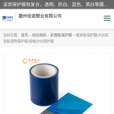
该类保护膜有复合，透明、奶白、蓝色、黑白等膜型。特高粘，高粘，中高粘，中粘，中低粘，低粘等。对于不同的粘力要求有相应的产品相适配。无胶渍残留污染。在较宽的收卷幅度下平整无皱纹，收卷长度大，利于机械化及自动化施工粘贴。为您的产品提供的表面保护解决方案。 产品广泛适用于：铝材、不锈钢、金属、塑料、电子、家电、家具、玻璃、化工材料、装饰材料等。
德州佳诺塑业有限公司
当前位置：
首页
>
供应商机
>
彩钢板保护膜
> 楼承板保护膜|木纹彩
涂板透明保护膜|规格分切保护膜
pe保护膜
包装膜
地毯保护膜
家具保护膜
拉伸缠绕膜
透明保护膜
黑白保护膜
乳白保护膜
明蓝保护膜
纯黑保护膜
印字保护膜
彩钢板保护膜