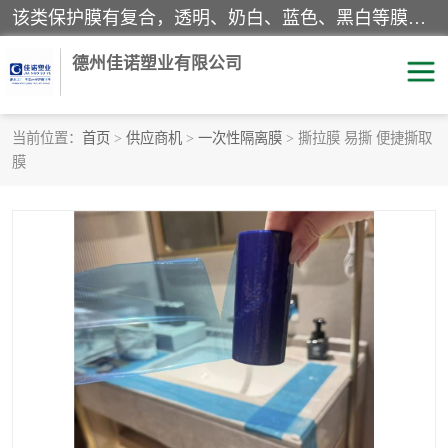
该类保护膜有复合，透明、奶白、蓝色、黑白等膜型。特高粘，高粘，中高粘，中粘，中低粘，低粘等。对于不同的粘力要求有相应的产品相适配。无胶渍残留污染。在较宽的收卷幅度下平整无皱纹，收卷长度大，利于机械化及自动化施工粘贴。为您的产品提供的表面保护解决方案。 产品广泛适用于：铝材、不锈钢、金属、塑料、电子、家电、家具、玻璃、化工材料、装饰材料等。
德州佳诺塑业有限公司
当前位置：
首页
>
供应商机
>
一次性隔离膜
> 撕拉膜 易撕 便捷撕取
膜
pe保护膜
包装膜
地毯保护膜
家具保护膜
拉伸缠绕膜
透明保护膜
黑白保护膜
乳白保护膜
明蓝保护膜
纯黑保护膜
印字保护膜
彩钢板保护膜