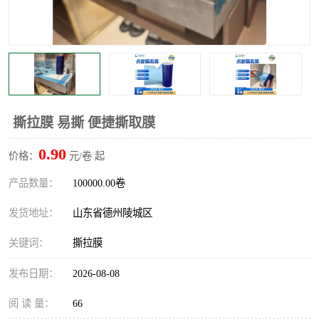
不绣钢板保护膜
两边上胶保护膜
窗缝阻风胶带
铝板保护膜
不锈钢板保护膜
一次性隔离膜
撕拉膜 易撕 便捷撕取膜
0.90
价格：
元/卷 起
产品数量：
100000.00卷
发货地址：
山东省德州陵城区
关键词：
撕拉膜
发布日期：
2026-08-08
阅 读 量：
66