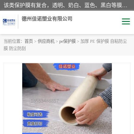
该类保护膜有复合，透明、奶白、蓝色、黑白等膜型。特高粘，高粘，中高粘，中粘，中低粘，低粘等。对于不同的粘力要求有相应的产品相适配。无胶渍残留污染。在较宽的收卷幅度下平整无皱纹，收卷长度大，利于机械化及自动化施工粘贴。为您的产品提供的表面保护解决方案。 产品广泛适用于：铝材、不锈钢、金属、塑料、电子、家电、家具、玻璃、化工材料、装饰材料等。
德州佳诺塑业有限公司
当前位置：
首页
>
供应商机
>
pe保护膜
> 加厚 PE 保护膜 自粘防尘
膜 防尘防刮
pe保护膜
包装膜
地毯保护膜
家具保护膜
拉伸缠绕膜
透明保护膜
黑白保护膜
乳白保护膜
明蓝保护膜
纯黑保护膜
印字保护膜
彩钢板保护膜