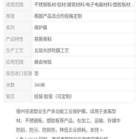
适用范围
不锈钢板材/铝材/建筑材料/电子电器材料/塑胶板材/门类石类/无尘车间除尘保护膜、除尘滚筒等净化材料
厚度
根据产品适合的规格定制
系列
保护膜
产品特性
易撕易粘
生产工艺
五层共挤吹膜工艺
应用范围
展会地毯
是否进口货源
否
米数
300米
管芯
纸管/胶管（可定制）
德州佳诺塑业生产多功能工业保护膜，适用于金属型
材、不锈钢板、塑胶板等产品，在加工、运输、存储中
防刮、防污、防损伤，降低企业损耗。支持 1-