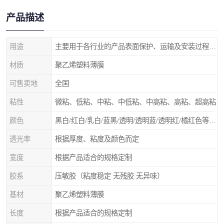
产品描述
用途
主要用于各行业的产品表面保护、运输及安装过程中防止物体表面刮花及尘土
材质
聚乙烯塑料薄膜
可售卖地
全国
粘性
微粘、低粘、中粘、中低粘、中高粘、高粘、超高粘
颜色
黑白/红白/乳白/蓝黑/透明/透明蓝/透明红/橘红色等 随意选择
透光率
根据厚度、粘度及颜色而定
宽度
根据产品适合的规格定制
胶系
压敏胶（粘度稳定 无残胶 无异味）
基材
聚乙烯塑料薄膜
长度
根据产品适合的规格定制