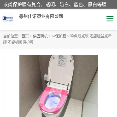
该类保护膜有复合，透明、奶白、蓝色、黑白等膜型。特高粘，高粘，中高粘，中粘，中低粘，低粘等。对于不同的粘力要求有相应的产品相适配。无胶渍残留污染。在较宽的收卷幅度下平整无皱纹，收卷长度大，利于机械化及自动化施工粘贴。为您的产品提供的表面保护解决方案。 产品广泛适用于：铝材、不锈钢、金属、塑料、电子、家电、家具、玻璃、化工材料、装饰材料等。
德州佳诺塑业有限公司
当前位置：
首页
>
供应商机
>
pe保护膜
> 粉色断点膜 酒店脸盆点断
膜 不锈钢板保护膜
pe保护膜
包装膜
地毯保护膜
家具保护膜
拉伸缠绕膜
透明保护膜
黑白保护膜
乳白保护膜
明蓝保护膜
纯黑保护膜
印字保护膜
彩钢板保护膜