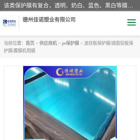
该类保护膜有复合，透明、奶白、蓝色、黑白等膜型。特高粘，高粘，中高粘，中粘，中低粘，低粘等。对于不同的粘力要求有相应的产品相适配。无胶渍残留污染。在较宽的收卷幅度下平整无皱纹，收卷长度大，利于机械化及自动化施工粘贴。为您的产品提供的表面保护解决方案。 产品广泛适用于：铝材、不锈钢、金属、塑料、电子、家电、家具、玻璃、化工材料、装饰材料等。
德州佳诺塑业有限公司
当前位置：
首页
>
供应商机
>
pe保护膜
> 波纹板保护膜|镜面铝板保
护膜|覆膜机用膜
pe保护膜
包装膜
地毯保护膜
家具保护膜
拉伸缠绕膜
透明保护膜
黑白保护膜
乳白保护膜
明蓝保护膜
纯黑保护膜
印字保护膜
彩钢板保护膜