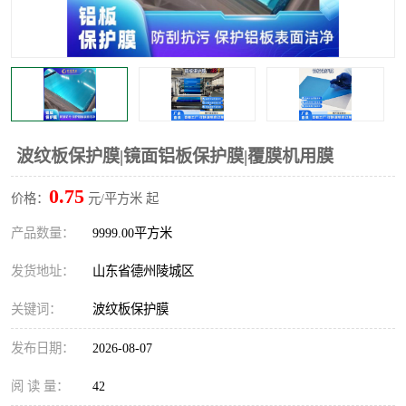
不绣钢板保护膜
两边上胶保护膜
窗缝阻风胶带
铝板保护膜
不锈钢板保护膜
一次性隔离膜
波纹板保护膜|镜面铝板保护膜|覆膜机用膜
0.75
价格：
元/平方米 起
产品数量：
9999.00平方米
发货地址：
山东省德州陵城区
关键词：
波纹板保护膜
发布日期：
2026-08-07
阅 读 量：
42