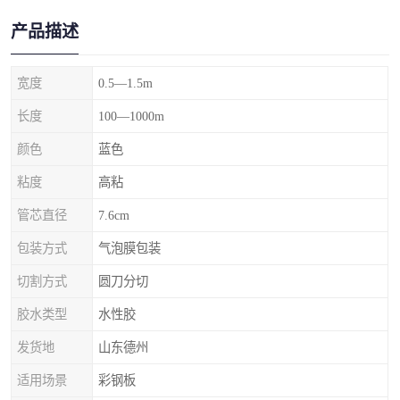
产品描述
宽度
0.5—1.5m
长度
100—1000m
颜色
蓝色
粘度
高粘
管芯直径
7.6cm
包装方式
气泡膜包装
切割方式
圆刀分切
胶水类型
水性胶
发货地
山东德州
适用场景
彩钢板