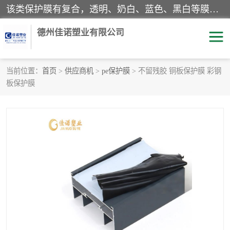
该类保护膜有复合，透明、奶白、蓝色、黑白等膜型。特高粘，高粘，中高粘，中粘，中低粘，低粘等。对于不同的粘力要求有相应的产品相适配。无胶渍残留污染。在较宽的收卷幅度下平整无皱纹，收卷长度大，利于机械化及自动化施工粘贴。为您的产品提供的表面保护解决方案。 产品广泛适用于：铝材、不锈钢、金属、塑料、电子、家电、家具、玻璃、化工材料、装饰材料等。
德州佳诺塑业有限公司
当前位置：
首页
>
供应商机
>
pe保护膜
> 不留残胶 铜板保护膜 彩钢
板保护膜
pe保护膜
包装膜
地毯保护膜
家具保护膜
拉伸缠绕膜
透明保护膜
黑白保护膜
乳白保护膜
明蓝保护膜
纯黑保护膜
印字保护膜
彩钢板保护膜