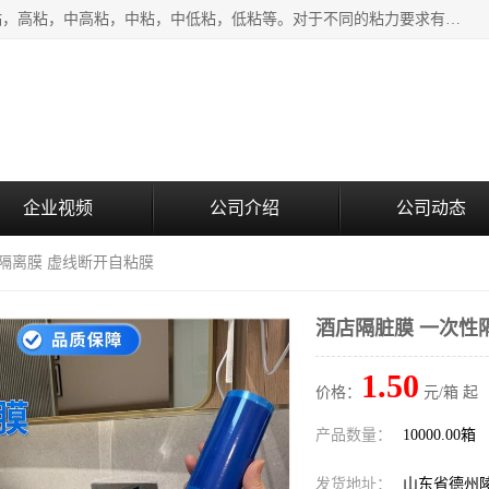
该类保护膜有复合，透明、奶白、蓝色、黑白等膜型。特高粘，高粘，中高粘，中粘，中低粘，低粘等。对于不同的粘力要求有相应的产品相适配。无胶渍残留污染。在较宽的收卷幅度下平整无皱纹，收卷长度大，利于机械化及自动化施工粘贴。为您的产品提供的表面保护解决方案。 产品广泛适用于：铝材、不锈钢、金属、塑料、电子、家电、家具、玻璃、化工材料、装饰材料等。
企业视频
公司介绍
公司动态
性隔离膜 虚线断开自粘膜
酒店隔脏膜 一次性
1.50
价格：
元/箱 起
产品数量：
10000.00箱
发货地址：
山东省德州