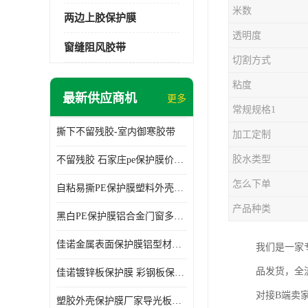
米数
两边上胶保护膜
透明度
窗缝阻风胶带
切割方式
粘度
最新供应商机
更多
常规规格1
撕下不留残胶-室内御寒胶带
加工定制
胶水类型
不留残胶 石家庄pe保护膜价格 塑料薄膜
怎么下单
自粘易撕PE保护膜塑料外壳导光板亚克力板膜操作方便
产品种类
黑白PE保护膜铝合金门窗多种颜色支持定制生产
佳诺金属表面保护膜铝型材保护膜不留残胶铝合金窗框保护胶带
我们是一家
品发货，全
佳诺镀锌板保护膜 彩钢板保护pe保护膜
对接B端卖
塑胶外壳保护膜厂家导光板保护膜 铝单板保护膜胶带易撕不留胶