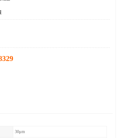
膜
8329
30μm