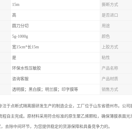
15m
撕断方式
高
是否进口
圆刀分切
用途
5g-1000g
颜色
宽15cm*长15m
上胶方式
是
粘性
环保水性压敏胶
产品名称
咨询客服
产品材质
透明膜；黑白膜；明兰膜；印字膜等
销售方式
专注于点断式隔离膜研发生产的制造企业，工厂位于山东省德州市。公司
流程自主完成。原材料采用符合标准的原生聚乙烯颗粒，确保薄膜表面光
家，去除中间环节，为您提供稳定的货源保障和具备竞争力的。