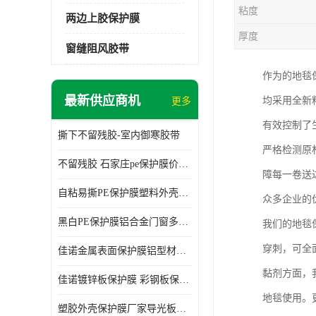
粘度
两边上胶保护膜
厚度
窗缝阻风胶带
作为的地毯
最新供应商机
均采用全新
更多
有效控制了
撕下不留残胶-室内御寒胶带
严格检测原
不留残胶 石家庄pe保护膜价格 塑料薄膜
障每一卷送
自粘易撕PE保护膜塑料外壳导光板亚克力板膜操作方便
众多企业的
黑白PE保护膜铝合金门窗多种颜色支持定制生产
我们的地毯
穿刺，可全
佳诺金属表面保护膜铝型材保护膜不留残胶铝合金窗框保护胶带
黏剂方面，
佳诺镀锌板保护膜 彩钢板保护pe保护膜
地毯使用。
塑胶外壳保护膜厂家导光板保护膜 铝单板保护膜胶带易撕不留胶