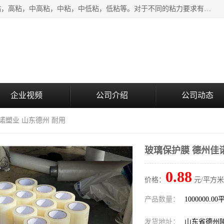
该类保护膜有复合，透明、奶白、蓝色、黑白等膜型。特高粘，高粘，中高粘，中粘，中低粘，低粘等。对于不同的粘力要求有相应的产品相适配。无胶渍残留污染。在较宽的收卷幅度下平整无皱纹，收卷长度大，利于机械化及自动化施工粘贴。为您的产品提供的表面保护解决方案。 产品广泛适用于：铝材、不锈钢、金属、塑料、电子、家电、家具、玻璃、化工材料、装饰材料等。
企业视频
公司介绍
公司动态
诺塑业 山东德州 耐用
玻璃保护膜 德州佳
0.88
价格：
元/平方米
产品数量：
1000000.0
发货地址：
山东省德州