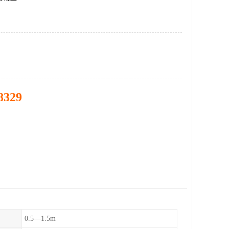
8329
0.5—1.5m