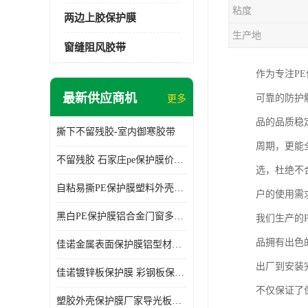
粘度
两边上胶保护膜
生产地
窗缝阻风胶带
作为专注P
最新供应商机
可靠的防护
更多
品的品质稳
撕下不留残胶-室内御寒胶带
周期，更能
不留残胶 石家庄pe保护膜价格 塑料薄膜
选，杜绝不
自粘易撕PE保护膜塑料外壳导光板亚克力板膜操作方便
户的使用需
黑白PE保护膜铝合金门窗多种颜色支持定制生产
我们生产的
品拥有出色
佳诺金属表面保护膜铝型材保护膜不留残胶铝合金窗框保护胶带
出厂到安装
佳诺镀锌板保护膜 彩钢板保护pe保护膜
不仅保证了
塑胶外壳保护膜厂家导光板保护膜 铝单板保护膜胶带易撕不留胶