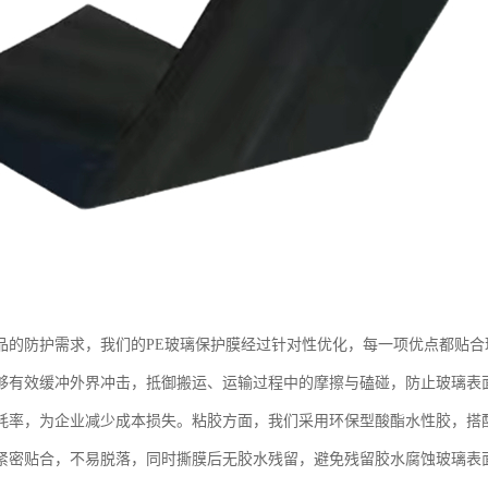
品的防护需求，我们的PE玻璃保护膜经过针对性优化，每一项优点都贴
够有效缓冲外界冲击，抵御搬运、运输过程中的摩擦与磕碰，防止玻璃表
耗率，为企业减少成本损失。粘胶方面，我们采用环保型酸酯水性胶，搭
紧密贴合，不易脱落，同时撕膜后无胶水残留，避免残留胶水腐蚀玻璃表