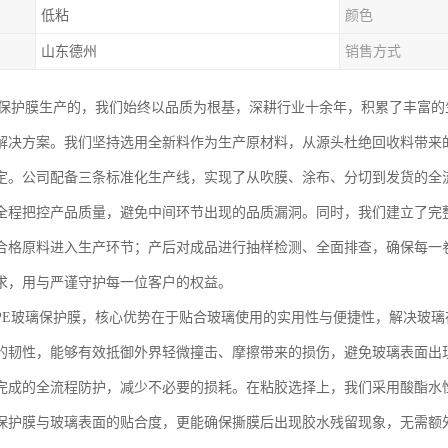
低粘
颜色
山东德州
销售方式
E保护膜生产的，我们始终以品质为根基，深耕行业十余年，积累了丰富
解决方案。我们坚持选用全新料作为生产原材料，从源头杜绝回收料带来
定。公司配备三条标准化生产线，实现了从吹膜、涂布、分切到发货的全
全程把控产品质量，避免中间环节出现的品质漏洞。同时，我们建立了完
合格原料进入生产环节；产后对成品进行抽样检测、全面排查，确保每一
求，用与严谨守护每一位客户的权益。
PE玻璃保护膜，核心优势在于贴合玻璃使用的实用性与便捷性，解决玻
的韧性，能够有效抵御外界轻微撞击、摩擦带来的损伤，避免玻璃表面出
完成的全流程防护，减少不必要的损耗。在粘胶选择上，我们采用酸酯水
保护膜与玻璃表面的贴合度，更能确保撕膜后出现胶水残留现象，无需额