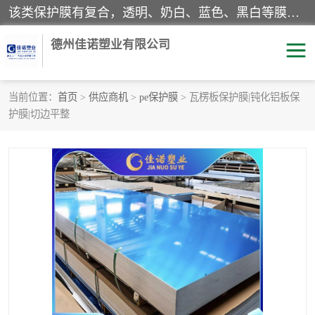
该类保护膜有复合，透明、奶白、蓝色、黑白等膜型。特高粘，高粘，中高粘，中粘，中低粘，低粘等。对于不同的粘力要求有相应的产品相适配。无胶渍残留污染。在较宽的收卷幅度下平整无皱纹，收卷长度大，利于机械化及自动化施工粘贴。为您的产品提供的表面保护解决方案。 产品广泛适用于：铝材、不锈钢、金属、塑料、电子、家电、家具、玻璃、化工材料、装饰材料等。
德州佳诺塑业有限公司
当前位置：
首页
>
供应商机
>
pe保护膜
> 瓦楞板保护膜|钝化铝板保
护膜|切边平整
pe保护膜
包装膜
地毯保护膜
家具保护膜
拉伸缠绕膜
透明保护膜
黑白保护膜
乳白保护膜
明蓝保护膜
纯黑保护膜
印字保护膜
彩钢板保护膜