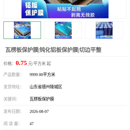
不绣钢板保护膜
两边上胶保护膜
窗缝阻风胶带
铝板保护膜
不锈钢板保护膜
一次性隔离膜
瓦楞板保护膜|钝化铝板保护膜|切边平整
0.75
价格：
元/平方米 起
产品数量：
9999.00平方米
发货地址：
山东省德州陵城区
关键词：
瓦楞板保护膜
发布日期：
2026-08-07
阅 读 量：
47