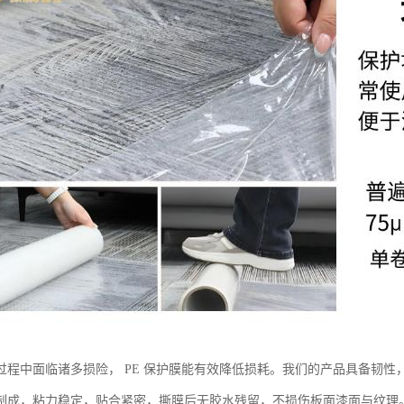
过程中面临诸多损险， PE 保护膜能有效降低损耗。我们的产品具备韧
制成，粘力稳定，贴合紧密，撕膜后无胶水残留，不损伤板面漆面与纹理