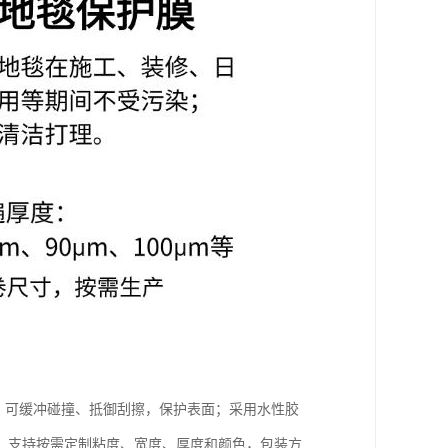
性，可缓冲碰撞、抵御刮擦，保护表面；采用水性胶
。支持按需定制粘度、宽度、厚度和颜色，包装方