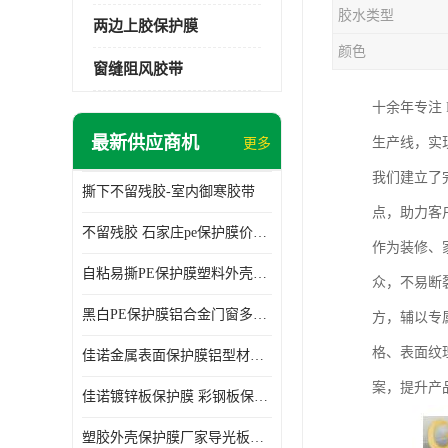
胶水类型
两边上胶保护膜
颜色
窗缝阻风胶带
十余年专注
最新供应商机
生产线，实
更多
我们建立了
撕下不留残胶-室内御寒胶带
点，助力客
不留残胶 石家庄pe保护膜价格 塑料薄膜
作为装修、
自粘易撕PE保护膜塑料外壳导光板亚克力板膜操作方便
众，不易断
黑白PE保护膜铝合金门窗多种颜色支持定制生产
方，辅以专
格、表面纹
佳诺金属表面保护膜铝型材保护膜不留残胶铝合金窗框保护胶带
案，提升产
佳诺镀锌板保护膜 彩钢板保护pe保护膜
塑胶外壳保护膜厂家导光板保护膜 铝单板保护膜胶带易撕不留胶