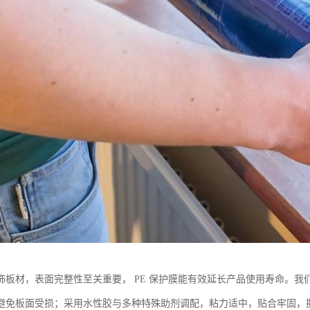
饰板材，表面完整性至关重要， PE 保护膜能有效延长产品使用寿命。
避免板面受损；采用水性胶与多种特殊助剂调配，粘力适中，贴合牢固，