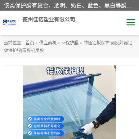
该类保护膜有复合，透明、奶白、蓝色、黑白等膜型。特高粘，高粘，中高粘，中粘，中低粘，低粘等。对于不同的粘力要求有相应的产品相适配。无胶渍残留污染。在较宽的收卷幅度下平整无皱纹，收卷长度大，利于机械化及自动化施工粘贴。为您的产品提供的表面保护解决方案。 产品广泛适用于：铝材、不锈钢、金属、塑料、电子、家电、家具、玻璃、化工材料、装饰材料等。
德州佳诺塑业有限公司
当前位置：
首页
>
供应商机
>
pe保护膜
> 冲压铝板保护膜|反射器铝
板保护膜|覆膜机用膜
pe保护膜
包装膜
地毯保护膜
家具保护膜
拉伸缠绕膜
透明保护膜
黑白保护膜
乳白保护膜
明蓝保护膜
纯黑保护膜
印字保护膜
彩钢板保护膜