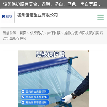
该类保护膜有复合，透明、奶白、蓝色、黑白等膜型。特高粘，高粘，中高粘，中粘，中低粘，低粘等。对于不同的粘力要求有相应的产品相适配。无胶渍残留污染。在较宽的收卷幅度下平整无皱纹，收卷长度大，利于机械化及自动化施工粘贴。为您的产品提供的表面保护解决方案。 产品广泛适用于：铝材、不锈钢、金属、塑料、电子、家电、家具、玻璃、化工材料、装饰材料等。
德州佳诺塑业有限公司
当前位置：
首页
>
供应商机
>
pe保护膜
> 操作方便 饰面板保护膜 喷
涂铝单板保护膜
pe保护膜
包装膜
地毯保护膜
家具保护膜
拉伸缠绕膜
透明保护膜
黑白保护膜
乳白保护膜
明蓝保护膜
纯黑保护膜
印字保护膜
彩钢板保护膜