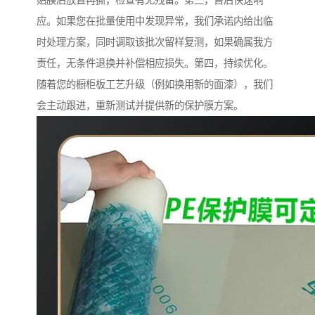
贴膜后放置再撕，检查有无残留。第三，售后快速响
应。如果您在批量使用中发现异常，我们承诺内给出临
时处理方案，同时调取该批次留样复测，如果确属我方
责任，无条件退换并补偿相应损失。第四，持续优化。
随着您的橱柜板工艺升级（例如换用新的面漆），我们
会主动跟进，重新测试并提供新的保护膜方案。