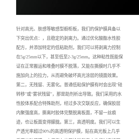
针对高光、肤感等敏感型橱柜板，我们的保护膜具备以
下突出优点：，且稳定的剥离力。通过优化酸酯水性胶
配方，并添加特定的低粘助剂，我们可以将剥离力控制
在5g/25mm以下，甚至低至2-3g/25mm。这种粘性既能保
证在正常搬运和堆叠时膜不脱落，又能在撕膜时几乎不
施加向上的拉力，从而避免破坏高光涂层的镜面效果。
第二，无残留、无雾化。普通低粘保护膜有时会出现“硅
转移”或“雾状残留”，那是助剂析出导致。我们采用的水
性胶体系配合特殊助剂，经过多次交联反应，确保胶层
内聚强度高，撕离时胶体完整脱离板面，不留一丝痕
迹，也让板面变得朦胧。第三，高透明度。我们可以生
产透光率超过90%的高透明保护膜，贴在高光板上几乎