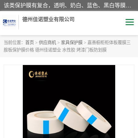
该类保护膜有复合，透明、奶白、蓝色、黑白等膜型。特高粘，高粘，中高粘，中粘，中低粘，低粘等。对于不同的粘力要求有相应的产品相适配。无胶渍残留污染。在较宽的收卷幅度下平整无皱纹，收卷长度大，利于机械化及自动化施工粘贴。为您的产品提供的表面保护解决方案。 产品广泛适用于：铝材、不锈钢、金属、塑料、电子、家电、家具、玻璃、化工材料、装饰材料等。
德州佳诺塑业有限公司
当前位置：
首页
>
供应商机
>
家具保护膜
> 嘉善橱柜柜体板覆膜三
胺板保护膜价格 德州佳诺塑业 水性胶 烤漆门板防划膜
pe保护膜
包装膜
地毯保护膜
家具保护膜
拉伸缠绕膜
透明保护膜
黑白保护膜
乳白保护膜
明蓝保护膜
纯黑保护膜
印字保护膜
彩钢板保护膜