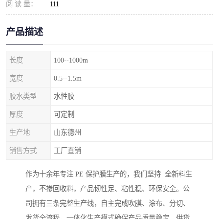
阅 读 量：
111
产品描述
长度
100--1000m
宽度
0.5--1.5m
胶水类型
水性胶
厚度
可定制
生产地
山东德州
销售方式
工厂直销
作为十余年专注 PE 保护膜生产的，我们坚持 全新料生
产，不掺回收料，产品韧性足、粘性稳、环保安全。公
司拥有三条完整生产线，自主完成吹膜、涂布、分切、
发货全流程，一体化生产模式确保产品质量稳定、供货