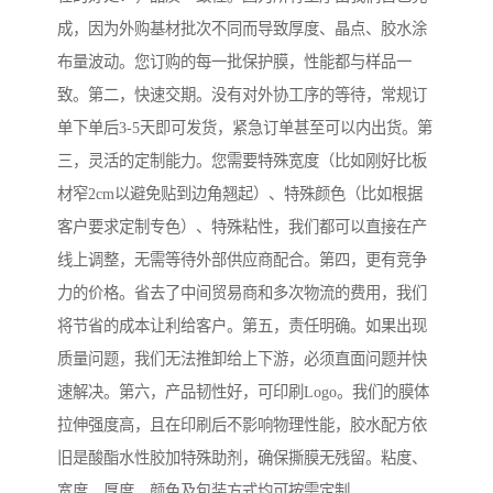
成，因为外购基材批次不同而导致厚度、晶点、胶水涂
布量波动。您订购的每一批保护膜，性能都与样品一
致。第二，快速交期。没有对外协工序的等待，常规订
单下单后3-5天即可发货，紧急订单甚至可以内出货。第
三，灵活的定制能力。您需要特殊宽度（比如刚好比板
材窄2cm以避免贴到边角翘起）、特殊颜色（比如根据
客户要求定制专色）、特殊粘性，我们都可以直接在产
线上调整，无需等待外部供应商配合。第四，更有竞争
力的价格。省去了中间贸易商和多次物流的费用，我们
将节省的成本让利给客户。第五，责任明确。如果出现
质量问题，我们无法推卸给上下游，必须直面问题并快
速解决。第六，产品韧性好，可印刷Logo。我们的膜体
拉伸强度高，且在印刷后不影响物理性能，胶水配方依
旧是酸酯水性胶加特殊助剂，确保撕膜无残留。粘度、
宽度、厚度、颜色及包装方式均可按需定制。