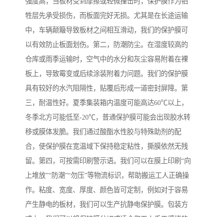
强度高，当板材受到摩擦或轻微撞击时，保护膜作为牺
牲层先承受损伤，而板面完好无损。尤其是在长途运输
中，车辆颠簸导致板材之间相互滑动，我们的保护膜可
以有效防止板面划伤。第二，防潮防尘。在湿度较高的
仓库或雨季运输时，空气中的水分和灰尘容易附着在裸
板上，导致霉变或后续涂装附着力问题。我们的保护膜
具有较好的水汽阻隔性，贴覆后形成一道密封屏障。第
三，耐温性好。夏季集装箱内温度可能高达60℃以上，
冬季北方可能低至-20℃，普通保护膜可能会出现胶水转
移或膜体发脆。我们通过酸酯水性胶与特殊助剂的配
合，使保护膜在宽温域下保持稳定粘性，撕膜依然无残
留。第四，可按需印刷警示语。我们可以在膜上印刷“向
上堆放”“防潮”“勿压”等物流标识，帮助搬运工人正确操
作。粘度、宽度、厚度、颜色皆可定制，例如对于容易
产生静电的板材，我们可以生产抗静电保护膜。包装方