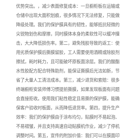
优势突出。，减少表面修复成本：一旦橱柜板在运输或
仓储中出现大面积划痕，很多情况下无法修复，只能做
降级处理。我们的保护膜具有的韧性，能够抵抗轻微的
尖锐物划伤和摩擦，同时膜体本身的柔软性可以缓冲撞
击，大大降低损伤率。第二，避免残胶导致的返工：使
用劣质保护膜后撕膜留胶，工人需要使用酒精或除胶剂
擦拭，耗时耗力，且可能破坏原板面涂层。我们的酸酯
水性胶配方配合特殊助剂，能保证撕膜后光洁如新，节
省了大量人工清洁成本。第三，减少退货和索赔：很多
终端橱柜安装师傅习惯提前撕膜，如果发现板面有问题
会直接拒收。使用我们粘性稳定且易撕的保护膜，能确
保客户验收时板面，从而降低退货率。第四，提升生产
效率：我们的保护膜由于涂布均匀，贴膜时不易起泡、
不易褶皱，并且支持高速自动贴膜机作业，减少了停机
调整时间。第五，宣传的附加价值：我们可以在膜面印