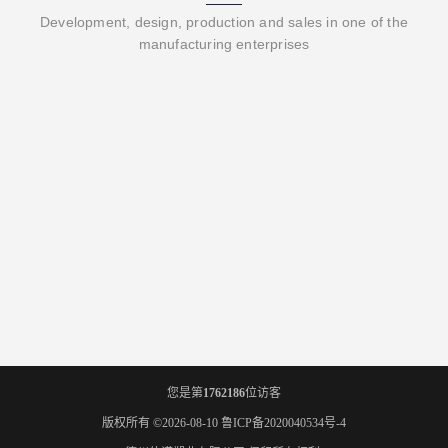
Development, design, production and sales in one of the
manufacturing enterprises
您是第
1762186
位访客
版权所有 ©2026-08-10
鲁ICP备2020040534号-4