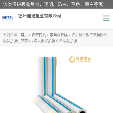
该类保护膜有复合，透明、奶白、蓝色、黑白等膜型。特高粘，高粘，中高粘，中粘，中低粘，低粘等。对于不同的粘力要求有相应的产品相适配。无胶渍残留污染。在较宽的收卷幅度下平整无皱纹，收卷长度大，利于机械化及自动化施工粘贴。为您的产品提供的表面保护解决方案。 产品广泛适用于：铝材、不锈钢、金属、塑料、电子、家电、家具、玻璃、化工材料、装饰材料等。
德州佳诺塑业有限公司
当前位置：
首页
>
供应商机
>
家具保护膜
> 临沂橱柜板包装膜橱柜
板保护膜供应商 UV漆大板保护膜 中纤板保护膜
pe保护膜
包装膜
地毯保护膜
家具保护膜
拉伸缠绕膜
透明保护膜
黑白保护膜
乳白保护膜
明蓝保护膜
纯黑保护膜
印字保护膜
彩钢板保护膜