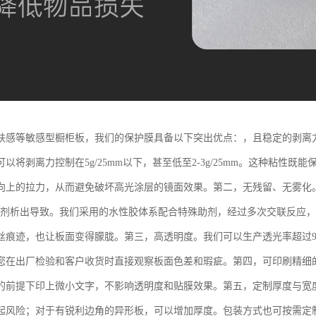
肤感等敏感型橱柜板，我们的保护膜具备以下突出优点：，且稳定的剥离
以将剥离力控制在5g/25mm以下，甚至低至2-3g/25mm。这种粘性
向上的拉力，从而避免破坏高光涂层的镜面效果。第二，无残留、无雾化。
助剂析出导致。我们采用的水性胶体系配合特殊助剂，经过多次交联反应
丝痕迹，也让板面变得朦胧。第三，高透明度。我们可以生产透光率超过9
您在出厂检验和客户收货时直接观察板面色差和瑕疵。第四，可印刷精细的
的前提下印上微小文字，不影响透明度和贴膜效果。第五，定制厚度与宽度。
起风险；对于有锐利边角的异形板，可以增加厚度。包装方式也可按需定