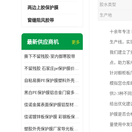
胶水类型
两边上胶保护膜
生产地
窗缝阻风胶带
十余年专注
最新供应商机
生产线，实
更多
我们建立了
撕下不留残胶-室内御寒胶带
点，助力客
不留残胶 石家庄pe保护膜价格 塑料薄膜
针对橱柜板
自粘易撕PE保护膜塑料外壳导光板亚克力板膜操作方便
模拟您仓库
黑白PE保护膜铝合金门窗多种颜色支持定制生产
供2-3种
给出优化建
佳诺金属表面保护膜铝型材保护膜不留残胶铝合金窗框保护胶带
护膜是否合
佳诺镀锌板保护膜 彩钢板保护pe保护膜
量使用中发
塑胶外壳保护膜厂家导光板保护膜 铝单板保护膜胶带易撕不留胶