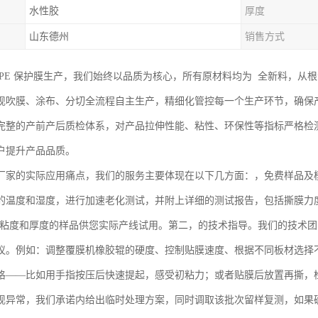
水性胶
厚度
山东德州
销售方式
 PE 保护膜生产，我们始终以品质为核心，所有原材料均为 全新料，从
现吹膜、涂布、分切全流程自主生产，精细化管控每一个生产环节，确保
完整的产前产后质检体系，对产品拉伸性能、粘性、环保性等指标严格检
户提升产品品质。
厂家的实际应用痛点，我们的服务主要体现在以下几方面：，免费样品及
的温度和湿度，进行加速老化测试，并附上详细的测试报告，包括撕膜力
不同粘度和厚度的样品供您实际产线试用。第二，的技术指导。我们的技术
议。例如：调整覆膜机橡胶辊的硬度、控制贴膜速度、根据不同板材选择
格——比如用手指按压后快速提起，感受初粘力；或者贴膜后放置再撕，
现异常，我们承诺内给出临时处理方案，同时调取该批次留样复测，如果