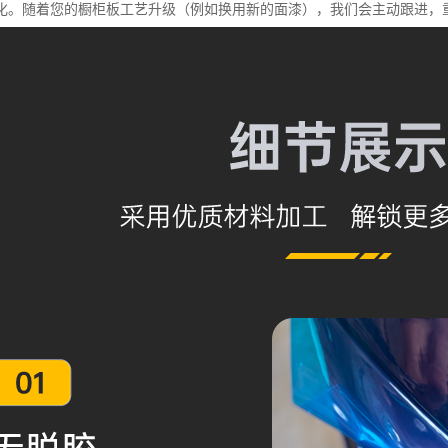
化。随着您的橱柜板工艺升级（例如换用新的面漆），我们会主动跟进，