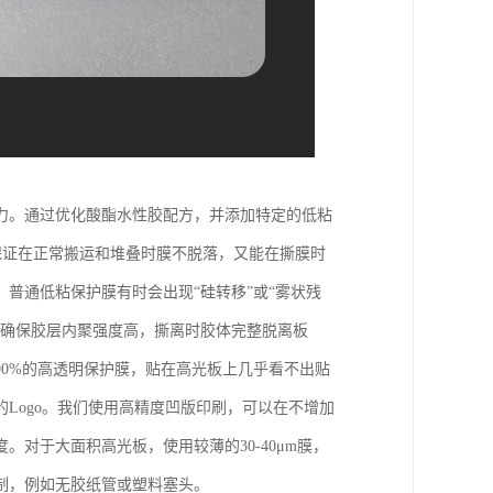
力。通过优化酸酯水性胶配方，并添加特定的低粘
既能保证在正常搬运和堆叠时膜不脱落，又能在撕膜时
普通低粘保护膜有时会出现“硅转移”或“雾状残
，确保胶层内聚强度高，撕离时胶体完整脱离板
0%的高透明保护膜，贴在高光板上几乎看不出贴
Logo。我们使用高精度凹版印刷，可以在不增加
对于大面积高光板，使用较薄的30-40μm膜，
制，例如无胶纸管或塑料塞头。