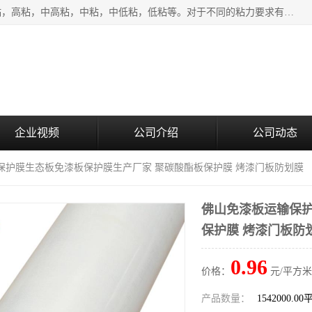
该类保护膜有复合，透明、奶白、蓝色、黑白等膜型。特高粘，高粘，中高粘，中粘，中低粘，低粘等。对于不同的粘力要求有相应的产品相适配。无胶渍残留污染。在较宽的收卷幅度下平整无皱纹，收卷长度大，利于机械化及自动化施工粘贴。为您的产品提供的表面保护解决方案。 产品广泛适用于：铝材、不锈钢、金属、塑料、电子、家电、家具、玻璃、化工材料、装饰材料等。
企业视频
公司介绍
公司动态
保护膜生态板免漆板保护膜生产厂家 聚碳酸酯板保护膜 烤漆门板防划膜
佛山免漆板运输保护
保护膜 烤漆门板防
0.96
价格：
元/平方米
产品数量：
1542000.0