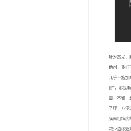
针对高光、
助剂，我们可
几乎不施加
留”，那是
面，不留一
了膜，方便
膜面粗糙度
减少边缘翘