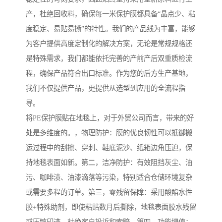
产，杜绝回收料，确保每一米保护膜都具备“晶点少、粘
度稳定、易贴易撕”的特性。我们的产品线为丰富，能够
为客户提供高度定制化的解决方案，无论是常规规格还
是特殊需求，我们都能依托完善的产前产后双重质检流
程，确保产品符合出口标准。作为您的后方生产基地，
我们不仅提供产品，更提供从选型到应用的全流程指
导。
将PE保护膜贴在地毯上，对于外贸公司而言，带来的好
处是多维度的。，物理防护：膜的优良韧性可以抵御搬
运过程中的刮擦、穿刺、鞋底泥沙、纸箱边角压迫，保
持地毯表面如新。第二，洁净防护：有效阻挡灰尘、油
污、咖啡渍、油漆滴落等污染，特别适合仓储环境复杂
或需要多程的订单。第三，零残留保障：采用酸酯水性
胶+特殊助剂，即使粘贴数月后撕除，地毯表面胶水残留