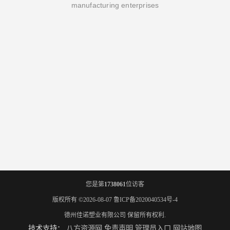
manufacturing enterprises
您是第
1738061
位访客
版权所有 ©2026-08-07
鲁ICP备2020040534号-4
德州佳诺塑业有限公司
保留所有权利.
技术支持：
八方资源网
免责声明
管理员入口
网站地图