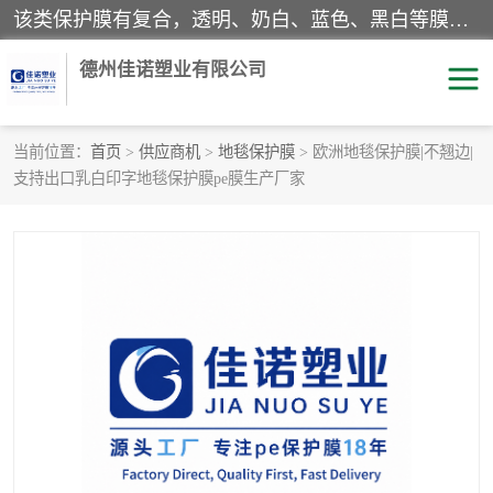
该类保护膜有复合，透明、奶白、蓝色、黑白等膜型。特高粘，高粘，中高粘，中粘，中低粘，低粘等。对于不同的粘力要求有相应的产品相适配。无胶渍残留污染。在较宽的收卷幅度下平整无皱纹，收卷长度大，利于机械化及自动化施工粘贴。为您的产品提供的表面保护解决方案。 产品广泛适用于：铝材、不锈钢、金属、塑料、电子、家电、家具、玻璃、化工材料、装饰材料等。
德州佳诺塑业有限公司
当前位置：
首页
>
供应商机
>
地毯保护膜
> 欧洲地毯保护膜|不翘边|
支持出口乳白印字地毯保护膜pe膜生产厂家
pe保护膜
包装膜
地毯保护膜
家具保护膜
拉伸缠绕膜
透明保护膜
黑白保护膜
乳白保护膜
明蓝保护膜
纯黑保护膜
印字保护膜
彩钢板保护膜