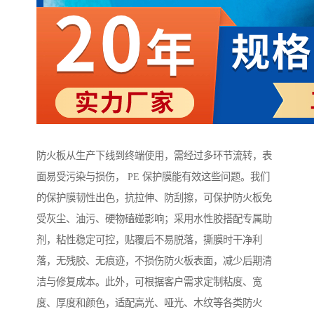
防火板从生产下线到终端使用，需经过多环节流转，表
面易受污染与损伤， PE 保护膜能有效这些问题。我们
的保护膜韧性出色，抗拉伸、防刮擦，可保护防火板免
受灰尘、油污、硬物磕碰影响；采用水性胶搭配专属助
剂，粘性稳定可控，贴覆后不易脱落，撕膜时干净利
落，无残胶、无痕迹，不损伤防火板表面，减少后期清
洁与修复成本。此外，可根据客户需求定制粘度、宽
度、厚度和颜色，适配高光、哑光、木纹等各类防火