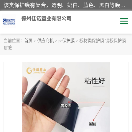
该类保护膜有复合，透明、奶白、蓝色、黑白等膜型。特高粘，高粘，中高粘，中粘，中低粘，低粘等。对于不同的粘力要求有相应的产品相适配。无胶渍残留污染。在较宽的收卷幅度下平整无皱纹，收卷长度大，利于机械化及自动化施工粘贴。为您的产品提供的表面保护解决方案。 产品广泛适用于：铝材、不锈钢、金属、塑料、电子、家电、家具、玻璃、化工材料、装饰材料等。
德州佳诺塑业有限公司
当前位置：
首页
>
供应商机
>
pe保护膜
> 板材类保护膜 钢板保护膜
耐脏
pe保护膜
包装膜
地毯保护膜
家具保护膜
拉伸缠绕膜
透明保护膜
黑白保护膜
乳白保护膜
明蓝保护膜
纯黑保护膜
印字保护膜
彩钢板保护膜