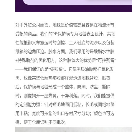
对于外贸公司而言，地毯是价值较高且容易在物流环节
受损的商品。我们的PE保护膜专为地毯表面设计，其韧
性能抵御叉车搬运时的刮擦、工人鞋底的泥沙以及包装
纸箱的边角压迫。胶水方面，我们采用的是酸酯水性胶
+特殊助剂的优化配方，这种胶体大的优势是“可控残留”
——我们保证的是“零残留”。它像劣质油胶那样氧化发
黑，也像某些低端热熔胶那样渗透进地毯背胶。贴覆
后，保护膜与地毯形成一个整体，防潮、防尘；撕除
时，则像揭开一层蝉翼，干净利落。同时，我们能提供
的定制能力强：针对短毛地毯用低粘，长毛或圈绒地毯
用中粘；宽度可按您的出口卷材尺寸分切；颜色也可选
择，便于仓库识别不同批次。