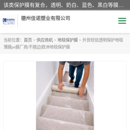
该类保护膜有复合，透明、奶白、蓝色、黑白等膜型。特高粘，高粘，中高粘，中粘，中低粘，低粘等。对于不同的粘力要求有相应的产品相适配。无胶渍残留污染。在较宽的收卷幅度下平整无皱纹，收卷长度大，利于机械化及自动化施工粘贴。为您的产品提供的表面保护解决方案。 产品广泛适用于：铝材、不锈钢、金属、塑料、电子、家电、家具、玻璃、化工材料、装饰材料等。
德州佳诺塑业有限公司
当前位置：
首页
>
供应商机
>
地毯保护膜
> 外贸经验透明保护地毯
薄膜pe膜厂商|不翘边|欧洲地毯保护膜
pe保护膜
包装膜
地毯保护膜
家具保护膜
拉伸缠绕膜
透明保护膜
黑白保护膜
乳白保护膜
明蓝保护膜
纯黑保护膜
印字保护膜
彩钢板保护膜