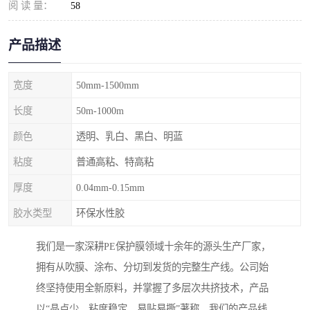
阅 读 量：
58
产品描述
宽度
50mm-1500mm
长度
50m-1000m
颜色
透明、乳白、黑白、明蓝
粘度
普通高粘、特高粘
厚度
0.04mm-0.15mm
胶水类型
环保水性胶
我们是一家深耕PE保护膜领域十余年的源头生产厂家，
拥有从吹膜、涂布、分切到发货的完整生产线。公司始
终坚持使用全新原料，并掌握了多层次共挤技术，产品
以“晶点少、粘度稳定、易贴易撕”著称。我们的产品线