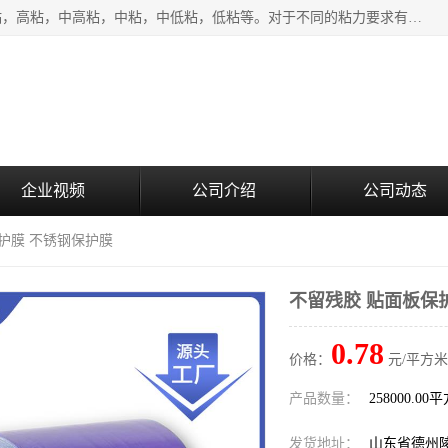
该类保护膜有复合，透明、奶白、蓝色、黑白等膜型。特高粘，高粘，中高粘，中粘，中低粘，低粘等。对于不同的粘力要求有相应的产品相适配。无胶渍残留污染。在较宽的收卷幅度下平整无皱纹，收卷长度大，利于机械化及自动化施工粘贴。为您的产品提供的表面保护解决方案。 产品广泛适用于：铝材、不锈钢、金属、塑料、电子、家电、家具、玻璃、化工材料、装饰材料等。
企业视频
公司介绍
公司动态
保护膜 不锈钢保护膜
不留残胶 贴面板保
0.78
价格：
元/平方米
产品数量：
258000.00
发货地址：
山东省德州