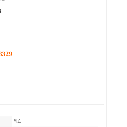
膜
8329
乳白