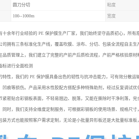
圆刀分切
粘度
100--1000m
宽度
有十余年行业经验的 PE 保护膜生产厂家，我们始终坚守品质初心，所有
公司拥有三条标准化生产线，覆盖吹膜、涂布、分切、包装全流程自主生
在品质管理上，我们建立了完整的产前产后质检流程，产前严格核验原材
指标进行全面检测
的特性，我们的 PE 保护膜具备出色的韧性与抗冲击能力，可有效分散
、凹痕等损伤。产品采用水性胶配方搭配多种特殊助剂，经过反复调试优化
节紧密贴合彩钢板表面，不轻易翘边、脱落，又能在撕除时干净利落，完
。同时，我们支持全维度定制服务，可根据彩钢板的使用场景、规格尺寸
包装方式也能按照客户需求定制，无论是小批量异形板还是大批量标准板