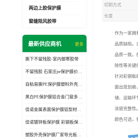
切割方式
两边上胶保护膜
长度
窗缝阻风胶带
作为一家拥
最新供应商机
品质缺陷。
更多
品质一致。
撕下不留残胶-室内御寒胶带
除性等关键
不留残胶 石家庄pe保护膜价格 塑料薄膜
针对彩钢板
自粘易撕PE保护膜塑料外壳导光板亚克力板膜操作方便
面出现划痕
黑白PE保护膜铝合金门窗多种颜色支持定制生产
储、运输环
涂层完整性
佳诺金属表面保护膜铝型材保护膜不留残胶铝合金窗框保护胶带
颜色可选，
佳诺镀锌板保护膜 彩钢板保护pe保护膜
塑胶外壳保护膜厂家导光板保护膜 铝单板保护膜胶带易撕不留胶