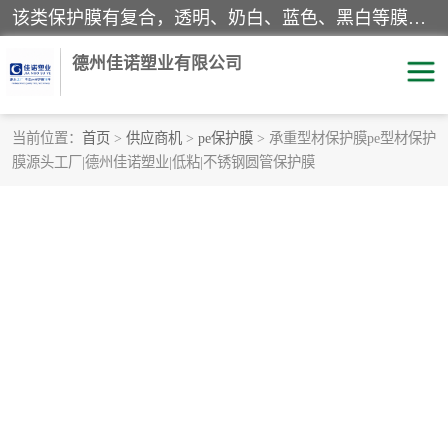
该类保护膜有复合，透明、奶白、蓝色、黑白等膜型。特高粘，高粘，中高粘，中粘，中低粘，低粘等。对于不同的粘力要求有相应的产品相适配。无胶渍残留污染。在较宽的收卷幅度下平整无皱纹，收卷长度大，利于机械化及自动化施工粘贴。为您的产品提供的表面保护解决方案。 产品广泛适用于：铝材、不锈钢、金属、塑料、电子、家电、家具、玻璃、化工材料、装饰材料等。
德州佳诺塑业有限公司
当前位置：
首页
>
供应商机
>
pe保护膜
> 承重型材保护膜pe型材保护
膜源头工厂|德州佳诺塑业|低粘|不锈钢圆管保护膜