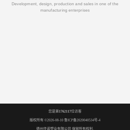
Development, design, production and sales in one of the
manufacturing enterprises
您是第
1762117
位访客
版权所有 ©2026-08-10
鲁ICP备2020040534号-4
德州佳诺塑业有限公司
保留所有权利.