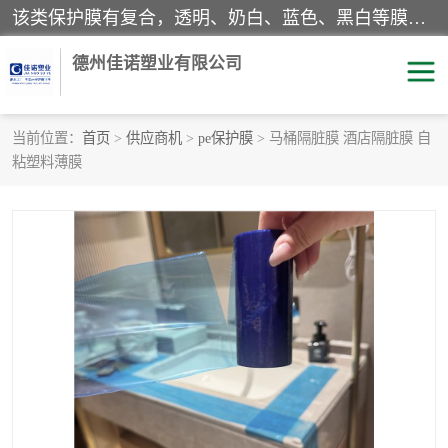
该类保护膜有复合，透明、奶白、蓝色、黑白等膜型。特高粘，高粘，中高粘，中粘，中低粘，低粘等。对于不同的粘力要求有相应的产品相适配。无胶渍残留污染。在较宽的收卷幅度下平整无皱纹，收卷长度大，利于机械化及自动化施工粘贴。为您的产品提供的表面保护解决方案。 产品广泛适用于：铝材、不锈钢、金属、塑料、电子、家电、家具、玻璃、化工材料、装饰材料等。
德州佳诺塑业有限公司
当前位置：
首页
>
供应商机
>
pe保护膜
> 马桶隔脏膜 酒店隔脏膜 自
粘塑料薄膜
pe保护膜
包装膜
地毯保护膜
家具保护膜
拉伸缠绕膜
透明保护膜
黑白保护膜
乳白保护膜
明蓝保护膜
纯黑保护膜
印字保护膜
彩钢板保护膜