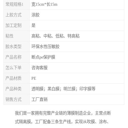
常规规格1
宽15cm*长15m
上胶方式
涂胶
加工定制
是
粘性
高粘、中粘、低粘、特高粘
胶水类型
环保水性压敏胶
产品名称
断点pe保护膜
怎么下单
咨询客服
产品材质
PE
产品种类
透明膜；黑白膜；明兰膜；印字膜等
销售方式
工厂直销
我们是一家拥有完整产业链的薄膜制造企业，主营点断
式隔离膜。工厂配备三条生产线，实现从吹膜、涂布、