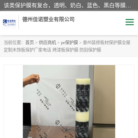
该类保护膜有复合，透明、奶白、蓝色、黑白等膜型。特高粘，高粘，中高粘，中粘，中低粘，低粘等。对于不同的粘力要求有相应的产品相适配。无胶渍残留污染。在较宽的收卷幅度下平整无皱纹，收卷长度大，利于机械化及自动化施工粘贴。为您的产品提供的表面保护解决方案。 产品广泛适用于：铝材、不锈钢、金属、塑料、电子、家电、家具、玻璃、化工材料、装饰材料等。
德州佳诺塑业有限公司
当前位置：
首页
>
供应商机
>
pe保护膜
> 泰州装修板材保护膜全屋
定制木饰板保护厂家电话 烤漆板保护膜 防刮保护膜
pe保护膜
包装膜
地毯保护膜
家具保护膜
拉伸缠绕膜
透明保护膜
黑白保护膜
乳白保护膜
明蓝保护膜
纯黑保护膜
印字保护膜
彩钢板保护膜