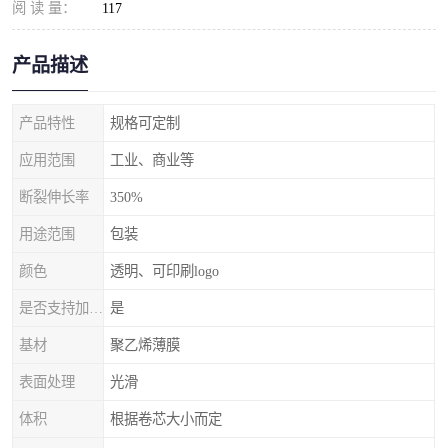
阅 读 量：
117
产品描述
产品特性
规格可定制
应用范围
工业、商业等
断裂伸长率
350%
用途范围
包装
颜色
透明、可印刷logo
是否支持加工定制
是
基材
聚乙烯薄膜
表面处理
光滑
体积
根据卷芯大小而定