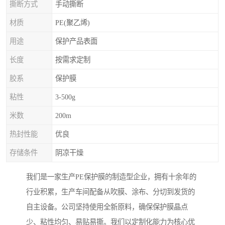
撕断方式
手动撕断
材质
PE(聚乙烯)
用途
保护产品表面
长度
按需求定制
胶系
保护膜
粘性
3-500g
米数
200m
热封性能
优良
存储条件
阴凉干燥
我们是一家生产PE保护膜的制造型企业，拥有十余年的
行业积累，生产车间配备从吹膜、涂布、分切到发货的
自主设备。公司坚持使用全新原料，确保保护膜晶点
少、粘性均匀、易贴易撕。我们以定制化能力为核心优