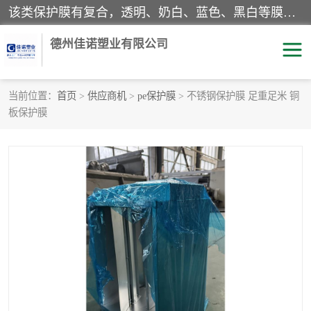
该类保护膜有复合，透明、奶白、蓝色、黑白等膜型。特高粘，高粘，中高粘，中粘，中低粘，低粘等。对于不同的粘力要求有相应的产品相适配。无胶渍残留污染。在较宽的收卷幅度下平整无皱纹，收卷长度大，利于机械化及自动化施工粘贴。为您的产品提供的表面保护解决方案。 产品广泛适用于：铝材、不锈钢、金属、塑料、电子、家电、家具、玻璃、化工材料、装饰材料等。
德州佳诺塑业有限公司
当前位置：
首页
>
供应商机
>
pe保护膜
> 不锈钢保护膜 足重足米 铜
板保护膜
pe保护膜
包装膜
地毯保护膜
家具保护膜
拉伸缠绕膜
透明保护膜
黑白保护膜
乳白保护膜
明蓝保护膜
纯黑保护膜
印字保护膜
彩钢板保护膜