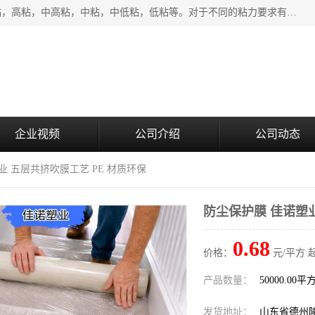
该类保护膜有复合，透明、奶白、蓝色、黑白等膜型。特高粘，高粘，中高粘，中粘，中低粘，低粘等。对于不同的粘力要求有相应的产品相适配。无胶渍残留污染。在较宽的收卷幅度下平整无皱纹，收卷长度大，利于机械化及自动化施工粘贴。为您的产品提供的表面保护解决方案。 产品广泛适用于：铝材、不锈钢、金属、塑料、电子、家电、家具、玻璃、化工材料、装饰材料等。
企业视频
公司介绍
公司动态
业 五层共挤吹膜工艺 PE 材质环保
防尘保护膜 佳诺塑业
0.68
价格：
元/平方 
产品数量：
50000.00平
发货地址：
山东省德州