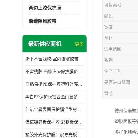
可售卖地
两边上胶保护膜
颜色
窗缝阻风胶带
宽度
基材
最新供应商机
更多
适用范围
撕下不留残胶-室内御寒胶带
系列
生产工艺
不留残胶 石家庄pe保护膜价格 塑料薄膜
是否进口货源
自粘易撕PE保护膜塑料外壳导光板亚克力板膜操作方便
管芯
黑白PE保护膜铝合金门窗多种颜色支持定制生产
佳诺金属表面保护膜铝型材保护膜不留残胶铝合金窗框保护胶带
德州佳诺塑
塑胶面板等
佳诺镀锌板保护膜 彩钢板保护pe保护膜
多样化规格设
塑胶外壳保护膜厂家导光板保护膜 铝单板保护膜胶带易撕不留胶