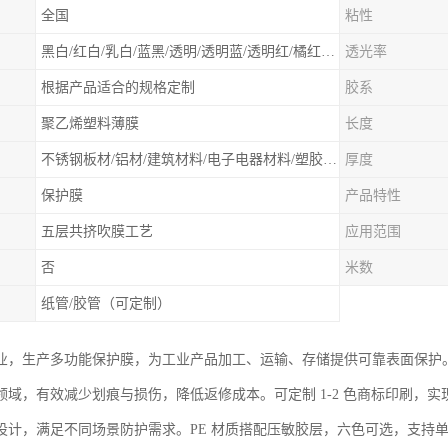
全国
粘性
黑白/红白/乳白/蓝黑/透明/透明蓝/透明红/橘红色等 随意选择
透光率
根据产品适合的规格定制
胶系
聚乙烯塑料薄膜
长度
不锈钢板材/铝材/建筑材料/电子电器材料/塑胶板材/门类石类/无尘车间除尘保护膜、除尘滚筒等净化材料
厚度
保护膜
产品特性
五层共挤吹膜工艺
应用范围
否
米数
纸管/胶管（可定制）
业，生产多功能保护膜，为工业产品加工、运输、存储提供可靠表面保护
领域，有效减少划痕与损伤，降低返修成本。可定制 1-2 色商标印刷，实现
计，满足不同场景防护需求。PE 材质搭配压敏胶层，六色可选，支持单色双色印刷