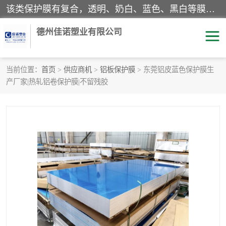
该类保护膜有复合，透明、奶白、蓝色、黑白等膜型。特高粘，高粘，中高粘，中粘，中低粘，低粘等。对于不同的粘力要求有相应的产品相适配。无胶渍残留污染。在较宽的收卷幅度下平整无皱纹，收卷长度大，利于机械化及自动化施工粘贴。为您的产品提供的表面保护解决方案。 产品广泛适用于：铝材、不锈钢、金属、塑料、电子、家电、家具、玻璃、化工材料、装饰材料等。
德州佳诺塑业有限公司
当前位置：
首页
>
供应商机
>
铝板保护膜
> 东莞铝皮蓝色保护膜生
产厂家|热轧铝卷保护膜|不留残胶
pe保护膜
包装膜
地毯保护膜
家具保护膜
拉伸缠绕膜
透明保护膜
黑白保护膜
乳白保护膜
明蓝保护膜
纯黑保护膜
印字保护膜
彩钢板保护膜