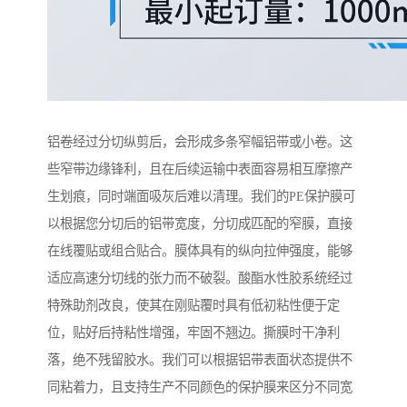
铝卷经过分切纵剪后，会形成多条窄幅铝带或小卷。这
些窄带边缘锋利，且在后续运输中表面容易相互摩擦产
生划痕，同时端面吸灰后难以清理。我们的PE保护膜可
以根据您分切后的铝带宽度，分切成匹配的窄膜，直接
在线覆贴或组合贴合。膜体具有的纵向拉伸强度，能够
适应高速分切线的张力而不破裂。酸酯水性胶系统经过
特殊助剂改良，使其在刚贴覆时具有低初粘性便于定
位，贴好后持粘性增强，牢固不翘边。撕膜时干净利
落，绝不残留胶水。我们可以根据铝带表面状态提供不
同粘着力，且支持生产不同颜色的保护膜来区分不同宽