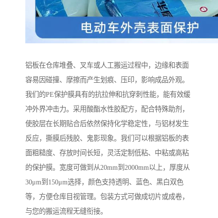
铝板在仓库堆叠、叉车或人工搬运过程中，边缘和表面
容易因碰撞、摩擦而产生划痕、压印，影响成品外观。
我们的PE保护膜具有的抗拉伸和抗穿刺性能，能有效缓
冲外界冲击力。采用酸酯水性胶配方，配合特殊助剂，
使胶层在长期贴合后依然保持化学稳定性，与铝材发生
反应，撕膜后残胶、鬼影现象。我们可以根据铝板的表
面粗糙度、存放时间长短，灵活定制低粘、中粘或高粘
的保护膜。宽度可做到从20mm到2000mm以上，厚度从
30μm到150μm选择，颜色支持透明、蓝色、黑白双色
等，方便仓库目视管理。包装方式可做成切片或成卷，
与您的搬运流程无缝衔接。