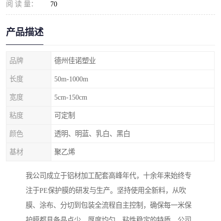
阅 读 量：
70
产品描述
品牌
德州佳诺塑业
长度
50m-1000m
宽度
5cm-150cm
粘度
可定制
颜色
透明、明蓝、乳白、黑白
基材
聚乙烯
我公司成立于铝材加工配套高峰年代，十余年来始终专
注于PE保护膜的研发与生产。坚持使用全新料，从吹
膜、涂布、分切到包装全流程自主控制，确保每一米保
护膜都具备晶点少、厚度均匀、粘性稳定的特质。公司