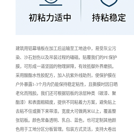
建筑用铝幕墙板在加工后运输至工地途中，易受灰尘污
染、沙石划伤以及吊装过程的磕碰。贴覆我们的PE保护
膜，可形成一道坚固的物理屏障，有效抵御外界磨损。
采用酸酯水性胶配方，加入抗紫外线助剂，使保护膜在
户外暴露1-3个月内仍能保持稳定粘性，且撕膜时因日晒
老化而残胶。我们还可根据铝板的涂层种类（碳漆、聚
酯漆）和表面粗糙度，提供不同粘着力方案，避免贴上
去粘不住或撕下来带漆。宽度大可做两米以上，覆盖整
张铝板。颜色常备透明、乳白、蓝色，也可定制其他颜
色用于工地分区分板管理。包装方式灵活，支持大卷出