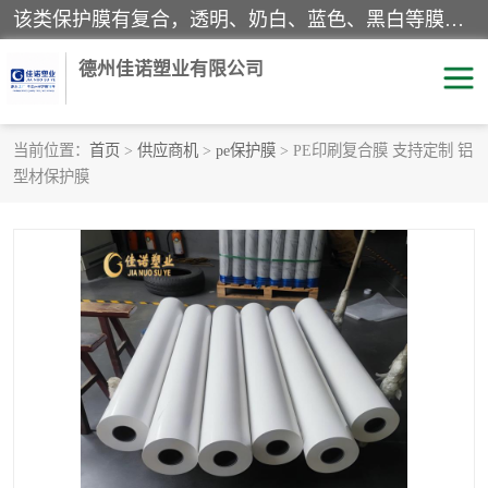
该类保护膜有复合，透明、奶白、蓝色、黑白等膜型。特高粘，高粘，中高粘，中粘，中低粘，低粘等。对于不同的粘力要求有相应的产品相适配。无胶渍残留污染。在较宽的收卷幅度下平整无皱纹，收卷长度大，利于机械化及自动化施工粘贴。为您的产品提供的表面保护解决方案。 产品广泛适用于：铝材、不锈钢、金属、塑料、电子、家电、家具、玻璃、化工材料、装饰材料等。
德州佳诺塑业有限公司
当前位置：
首页
>
供应商机
>
pe保护膜
> PE印刷复合膜 支持定制 铝
型材保护膜
pe保护膜
包装膜
地毯保护膜
家具保护膜
拉伸缠绕膜
透明保护膜
黑白保护膜
乳白保护膜
明蓝保护膜
纯黑保护膜
印字保护膜
彩钢板保护膜