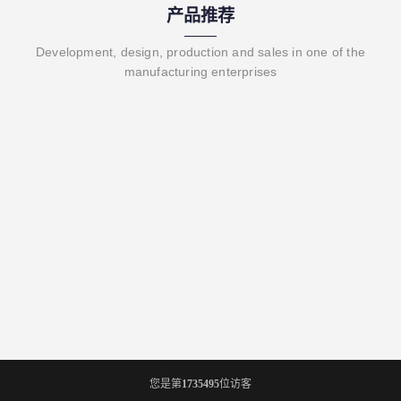
产品推荐
Development, design, production and sales in one of the
manufacturing enterprises
您是第
1735495
位访客