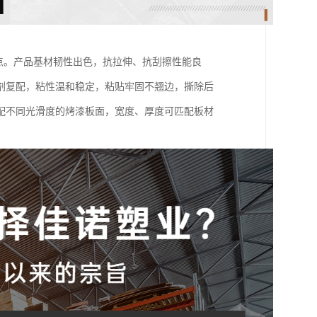
优点。产品基材韧性出色，抗拉伸、抗刮擦性能良
剂复配，粘性温和稳定，粘贴牢固不翘边，撕除后
配不同光滑度的烤漆板面，宽度、厚度可匹配板材