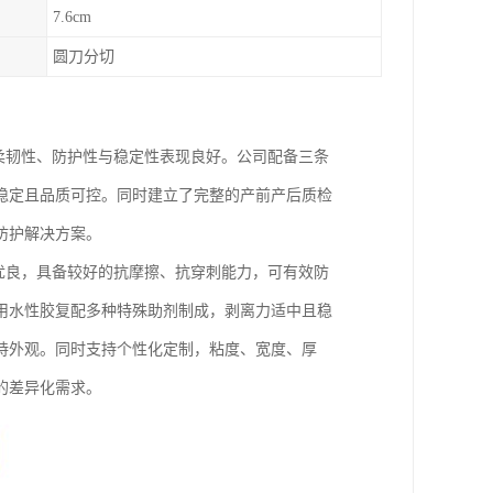
7.6cm
圆刀分切
体柔韧性、防护性与稳定性表现良好。公司配备三条
稳定且品质可控。同时建立了完整的产前产后质检
防护解决方案。
性优良，具备较好的抗摩擦、抗穿刺能力，可有效防
用水性胶复配多种特殊助剂制成，剥离力适中且稳
持外观。同时支持个性化定制，粘度、宽度、厚
的差异化需求。