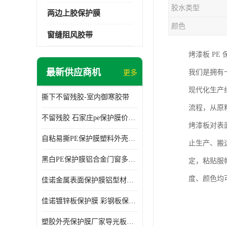
胶水类型
两边上胶保护膜
颜色
窗缝阻风胶带
烤漆板 PE
最新供应商机
我们是拥有
更多
现代化生产
撕下不留残胶-室内御寒胶带
流程，从原
不留残胶 石家庄pe保护膜价格 塑料薄膜
烤漆板对表
自粘易撕PE保护膜塑料外壳导光板亚克力板膜操作方便
止生产、搬
黑白PE保护膜铝合金门窗多种颜色支持定制生产
定，粘贴服
度、颜色均
佳诺金属表面保护膜铝型材保护膜不留残胶铝合金窗框保护胶带
佳诺镀锌板保护膜 彩钢板保护pe保护膜
塑胶外壳保护膜厂家导光板保护膜 铝单板保护膜胶带易撕不留胶