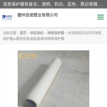
该类保护膜有复合，透明、奶白、蓝色、黑白等膜型。特高粘，高粘，中高粘，中粘，中低粘，低粘等。对于不同的粘力要求有相应的产品相适配。无胶渍残留污染。在较宽的收卷幅度下平整无皱纹，收卷长度大，利于机械化及自动化施工粘贴。为您的产品提供的表面保护解决方案。 产品广泛适用于：铝材、不锈钢、金属、塑料、电子、家电、家具、玻璃、化工材料、装饰材料等。
德州佳诺塑业有限公司
当前位置：
首页
>
供应商机
>
地毯保护膜
> 外贸经验乳白印字地毯
保护膜pe膜供应商|高粘度|欧洲地毯保护膜
pe保护膜
包装膜
地毯保护膜
家具保护膜
拉伸缠绕膜
透明保护膜
黑白保护膜
乳白保护膜
明蓝保护膜
纯黑保护膜
印字保护膜
彩钢板保护膜