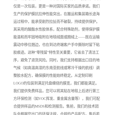
仅是一次包装，更是一种对国际买家的品质承诺。我们
生产的保护膜抗拉伸性能突出，在搬运和集装箱长途海
运过程中，能承受剧烈拉扯而不破裂，持续提供保护。
其采用的酸酯水性胶体系，配合特殊助剂，使得保护膜
能温和而牢固地吸附在地毯绒面或圈绒上——既在运输
震动中移位翘边，也在到达终端客户手中撕除时留下粘
胶痕迹。这种“零残留”特性至关重要，它省去了清洁工
序，避免了退货风险。同时，我们支持根据出口目的地
气候（如高温高湿的东南亚航线或寒冷干燥的航线）调
整胶水配方，确保膜的性能始终稳定。从定制印刷
LOGO的包装到满足托盘缠绕的膜宽，我们都能满足。
我们提供免费样品，您可以将其贴在地毯上后进行第三
方环保检测（如VOC挥发、重金属含量等），我们可配
合提供样品的MSDS和检测报告。售前，我们的技术团
队会根据您出口的环保法规，合规的产品配方。售后若