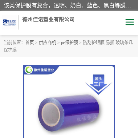
该类保护膜有复合，透明、奶白、蓝色、黑白等膜型。特高粘，高粘，中高粘，中粘，中低粘，低粘等。对于不同的粘力要求有相应的产品相适配。无胶渍残留污染。在较宽的收卷幅度下平整无皱纹，收卷长度大，利于机械化及自动化施工粘贴。为您的产品提供的表面保护解决方案。 产品广泛适用于：铝材、不锈钢、金属、塑料、电子、家电、家具、玻璃、化工材料、装饰材料等。
德州佳诺塑业有限公司
当前位置：
首页
>
供应商机
>
pe保护膜
> 防刮护眼膜 易撕 玻璃茶几
保护膜
pe保护膜
包装膜
地毯保护膜
家具保护膜
拉伸缠绕膜
透明保护膜
黑白保护膜
乳白保护膜
明蓝保护膜
纯黑保护膜
印字保护膜
彩钢板保护膜