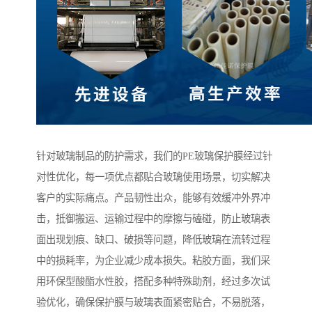
针对玻璃制品的防护需求，我们的PE玻璃保护膜经过针
对性优化，每一项优点都贴合玻璃使用场景，切实解决
客户的实际痛点。产品韧性出众，能够有效缓冲外界冲
击，抵御搬运、运输过程中的摩擦与磕碰，防止玻璃表
面出现划痕、缺口、破损等问题，降低玻璃在流转过程
中的损耗率，为企业减少成本损失。粘胶方面，我们采
用环保型酸酯水性胶，搭配多种特殊助剂，经过多次试
验优化，确保保护膜与玻璃表面紧密贴合，不易脱落，