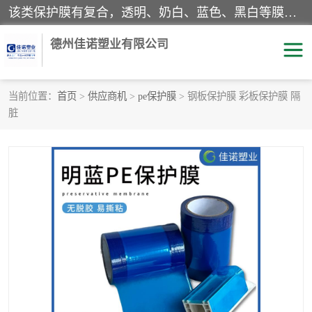
该类保护膜有复合，透明、奶白、蓝色、黑白等膜型。特高粘，高粘，中高粘，中粘，中低粘，低粘等。对于不同的粘力要求有相应的产品相适配。无胶渍残留污染。在较宽的收卷幅度下平整无皱纹，收卷长度大，利于机械化及自动化施工粘贴。为您的产品提供的表面保护解决方案。 产品广泛适用于：铝材、不锈钢、金属、塑料、电子、家电、家具、玻璃、化工材料、装饰材料等。
德州佳诺塑业有限公司
当前位置：
首页
>
供应商机
>
pe保护膜
> 钢板保护膜 彩板保护膜 隔
脏
pe保护膜
包装膜
地毯保护膜
家具保护膜
拉伸缠绕膜
透明保护膜
黑白保护膜
乳白保护膜
明蓝保护膜
纯黑保护膜
印字保护膜
彩钢板保护膜