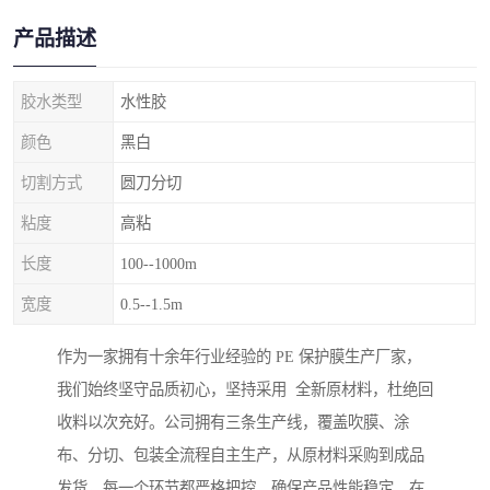
产品描述
胶水类型
水性胶
颜色
黑白
切割方式
圆刀分切
粘度
高粘
长度
100--1000m
宽度
0.5--1.5m
作为一家拥有十余年行业经验的 PE 保护膜生产厂家，
我们始终坚守品质初心，坚持采用 全新原材料，杜绝回
收料以次充好。公司拥有三条生产线，覆盖吹膜、涂
布、分切、包装全流程自主生产，从原材料采购到成品
发货，每一个环节都严格把控，确保产品性能稳定。在